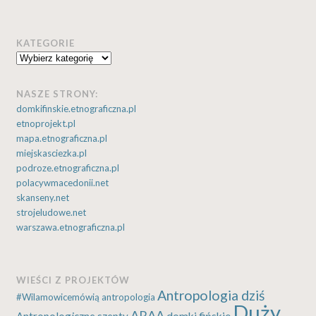
KATEGORIE
Kategorie
NASZE STRONY:
domkifinskie.etnograficzna.pl
etnoprojekt.pl
mapa.etnograficzna.pl
miejskasciezka.pl
podroze.etnograficzna.pl
polacywmacedonii.net
skanseny.net
strojeludowe.net
warszawa.etnograficzna.pl
WIEŚCI Z PROJEKTÓW
Antropologia dziś
#Wilamowicemówią
antropologia
Duży
ARAA