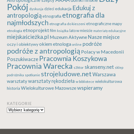
Antropologiczne szepty
domki fińskie
Pokój
Edukuj z
edukacja
dzieci
dyskusja
etnografia dla
antropologią
etnografia
najmłodszych
etnograficzne mapy
etnografia do kieszeni
etnoprojekt
etnologia
film
lato w mieście
książka
materiały edukacyjne
miejskaścieżka.pl
Nasze miejsce
Muzeum Aktywne
podróże
okiem etnologa
oczy i obiektywy
online
podróże z antropologią
Polacy w Macedonii
Pracownia Koszykowa
Poszukiwacze
Pracownia Warecka
skanseny.net
s3ktor
sklep
strojeludowe.net
Warszawa
podróżnika
spotkanie
warsztaty rękodzieła
warsztaty
wielokulturowa
w bibliotece
wspieramy
Wielokulturowe Mazowsze
historia
KATEGORIE
Kategorie