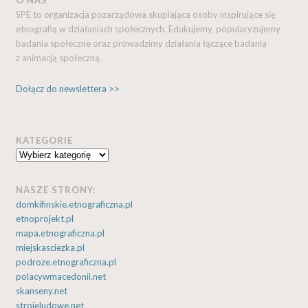
O NAS
SPE to organizacja pozarządowa skupiająca osoby inspirujące się
etnografią w działaniach społecznych. Edukujemy, popularyzujemy
badania społeczne oraz prowadzimy działania łączące badania
z animacją społeczną.
Dołącz do newslettera >>
KATEGORIE
Kategorie
NASZE STRONY:
domkifinskie.etnograficzna.pl
etnoprojekt.pl
mapa.etnograficzna.pl
miejskasciezka.pl
podroze.etnograficzna.pl
polacywmacedonii.net
skanseny.net
strojeludowe.net