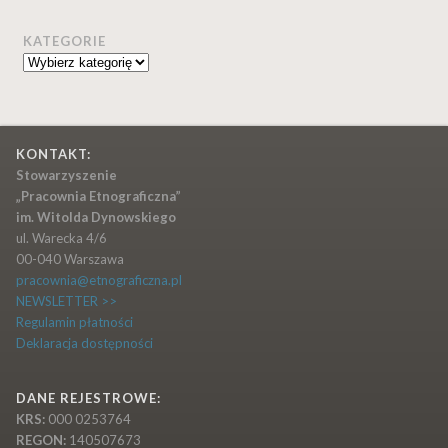
KATEGORIE
Kategorie
KONTAKT:
Stowarzyszenie
„Pracownia Etnograficzna”
im. Witolda Dynowskiego
ul. Warecka 4/6
00-040 Warszawa
pracownia@etnograficzna.pl
NEWSLETTER >>
Regulamin płatności
Deklaracja dostępności
DANE REJESTROWE:
KRS:
000 0253764
REGON:
140507673