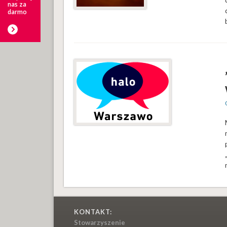
nas za
darmo
KONTAKT:
Stowarzyszenie