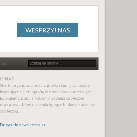
WESPRZYJ NAS
nas
O NAS
SPE to organizacja pozarządowa skupiająca osoby
inspirujące się etnografią w działaniach społecznych.
Edukujemy, popularyzujemy badania społeczne
oraz prowadzimy działania łączące badania z animacją
społeczną.
Dołącz do newslettera >>