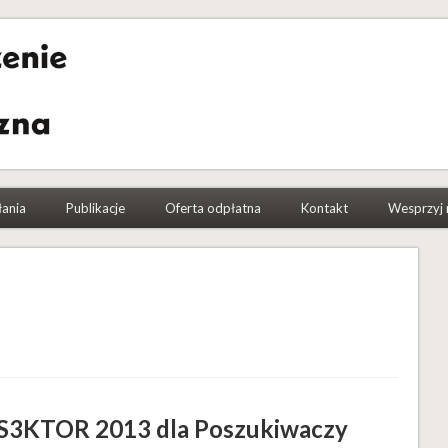
a Etnograficzna
łania
Publikacje
Oferta odpłatna
Kontakt
Wesprzyj 
S3KTOR 2013 dla Poszukiwaczy