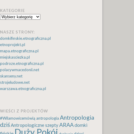
KATEGORIE
Kategorie
NASZE STRONY:
domkifinskie.etnograficzna.pl
etnoprojekt.pl
mapa.etnograficzna.pl
miejskasciezka.pl
podroze.etnograficzna.pl
polacywmacedonii.net
skanseny.net
strojeludowe.net
warszawa.etnograficzna.pl
WIEŚCI Z PROJEKTÓW
Antropologia
#Wilamowicemówią
antropologia
dziś
ARAA
Antropologiczne szepty
domki
Duży Pokój
fińskie
dzieci
dyskusja