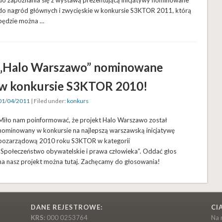
do nagród głównych i zwycięskie w konkursie S3KTOR 2011, którą
będzie można …
„Halo Warszawo” nominowane
w konkursie S3KTOR 2010!
01/04/2011
| Filed under:
konkurs
Miło nam poinformować, że projekt Halo Warszawo został
nominowany w konkursie na najlepszą warszawską inicjatywę
pozarządową 2010 roku S3KTOR w kategorii
„Społeczeństwo obywatelskie i prawa człowieka”. Oddać głos
na nasz projekt można tutaj. Zachęcamy do głosowania!
DANE REJESTROWE:
CI
KRS:
000 0253764
Na 