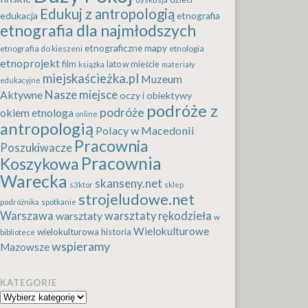
Edukuj z antropologią
edukacja
etnografia
etnografia dla najmłodszych
etnograficzne mapy
etnografia do kieszeni
etnologia
etnoprojekt
film
lato w mieście
książka
materiały
miejskaścieżka.pl
Muzeum
edukacyjne
Nasze miejsce
Aktywne
oczy i obiektywy
podróże z
podróże
okiem etnologa
online
antropologią
Polacy w Macedonii
Pracownia
Poszukiwacze
Pracownia
Koszykowa
Warecka
skanseny.net
s3ktor
sklep
strojeludowe.net
podróżnika
spotkanie
Warszawa
warsztaty rękodzieła
warsztaty
w
Wielokulturowe
wielokulturowa historia
bibliotece
wspieramy
Mazowsze
KATEGORIE
Kategorie