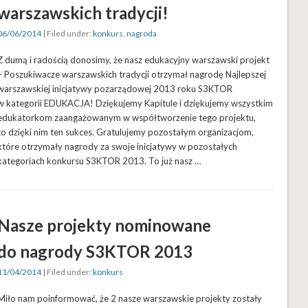
warszawskich tradycji!
06/06/2014
| Filed under:
konkurs
,
nagroda
Z dumą i radością donosimy, że nasz edukacyjny warszawski projekt
– Poszukiwacze warszawskich tradycji otrzymał nagrodę Najlepszej
warszawskiej inicjatywy pozarządowej 2013 roku S3KTOR
w kategorii EDUKACJA! Dziękujemy Kapitule i dziękujemy wszystkim
edukatorkom zaangażowanym w współtworzenie tego projektu,
to dzięki nim ten sukces. Gratulujemy pozostałym organizacjom,
które otrzymały nagrody za swoje inicjatywy w pozostałych
kategoriach konkursu S3KTOR 2013. To już nasz …
Nasze projekty nominowane
do nagrody S3KTOR 2013
11/04/2014
| Filed under:
konkurs
Miło nam poinformować, że 2 nasze warszawskie projekty zostały