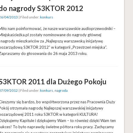
do nagrody S3KTOR 2012
26/04/2013
| Filed under:
konkurs
Miło nam poinformować, że nasze warszawskie audioprzewodniki –
Miejskaścieżka.pl zostały nominowane do nagrody głównej
i nagrody mieszkańców za „Najlepszą warszawską inicjatywę
pozarządową S3KTOR 2012” w kategorii „Przestrzeń miejska”.
Zapraszamy do głosowania do 26 maja 2013 roku.
S3KTOR 2011 dla Dużego Pokoju
07/09/2012
| Filed under:
konkurs
,
nagroda
Cieszymy się bardzo, bo współtworzona przez nas Pracownia Duży
Pokój otrzymała nagrodę Najlepszej warszawskiej inicjatywy
pozarządowej 2011 roku S3KTOR w kategorii KULTURA!
Dziękujemy Kapitule i dziękujemy Wam – to również dzięki Wam ten
sukces! To było naprawdę świetne półtora roku pracy. Zachęcamy
do zapoznania się z wystawą prezentującą inicjatywy nominowane