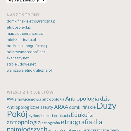
NASZE STRONY:
domkifinskie.etnograficzna.pl
etnoprojekt.pl
mapa.etnograficzna.pl
miejskasciezka.pl
podroze.etnograficzna.pl
polacywmacedonii.net
skanseny.net
strojeludowe.net
warszawa.etnograficzna.pl
WIEŚCI Z PROJEKTÓW
Antropologia dziś
#Wilamowicemówią
antropologia
Duży
ARAA
Antropologiczne szepty
domki fińskie
Pokój
Edukuj z
edukacja
dzieci
dyskusja
etnografia dla
antropologią
etnografia
najmłodszych
etnograficzne mapy
etnografia do kieszeni