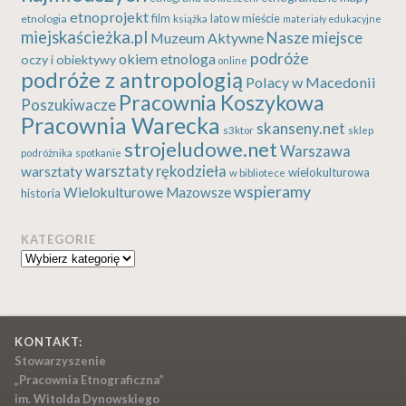
etnoprojekt
etnologia
film
lato w mieście
książka
materiały edukacyjne
miejskaścieżka.pl
Nasze miejsce
Muzeum Aktywne
podróże
okiem etnologa
oczy i obiektywy
online
podróże z antropologią
Polacy w Macedonii
Pracownia Koszykowa
Poszukiwacze
Pracownia Warecka
skanseny.net
s3ktor
sklep
strojeludowe.net
Warszawa
podróżnika
spotkanie
warsztaty rękodzieła
warsztaty
wielokulturowa
w bibliotece
wspieramy
Wielokulturowe Mazowsze
historia
KATEGORIE
Kategorie
KONTAKT:
Stowarzyszenie
„Pracownia Etnograficzna”
im. Witolda Dynowskiego