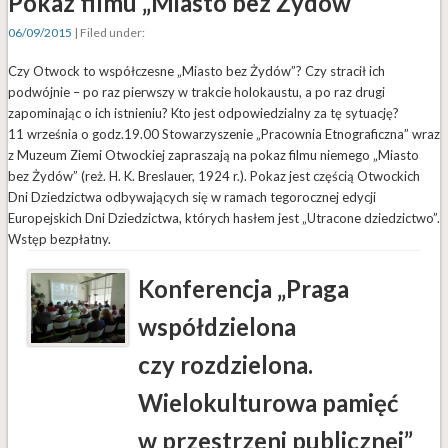
Pokaz filmu „Miasto bez Żydów”
06/09/2015
| Filed under:
Czy Otwock to współczesne „Miasto bez Żydów”? Czy stracił ich
podwójnie – po raz pierwszy w trakcie holokaustu, a po raz drugi
zapominając o ich istnieniu? Kto jest odpowiedzialny za tę sytuację?
11 września o godz.19.00 Stowarzyszenie „Pracownia Etnograficzna” wraz
z Muzeum Ziemi Otwockiej zapraszają na pokaz filmu niemego „Miasto
bez Żydów” (reż. H. K. Breslauer, 1924 r.). Pokaz jest częścią Otwockich
Dni Dziedzictwa odbywających się w ramach tegorocznej edycji
Europejskich Dni Dziedzictwa, których hasłem jest „Utracone dziedzictwo”.
Wstęp bezpłatny.
Konferencja „Praga
współdzielona
czy rozdzielona.
Wielokulturowa pamięć
w przestrzeni publicznej”