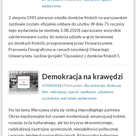
wydarzenia
2 sierpnia 1945 pierwsze osiedle domków fińskich na warszawskim
Jazdowie zostało oficjalnie oddane do użytku. W dniu 75 rocznicy
tego wydarzenia (w niedzielę 2.08.2020) zapraszamy wszystkie
zainteresowane osoby do wzięcia udziału w grze terenowej
po domkach fińskich, przygotowanej przez Stowarzyszenie
Pracownia Etnograficzna w ramach rezydencji Otwartego
Uniwersytetu Jazdów (projekt “Opowieści z domków fińskich”).
Demokracja na krawędzi
17/09/2018
| Filed under:
dla seniorów
,
dyskusja
,
film
,
rekrutacja
,
spacer
,
spotkanie
,
szkolenie
,
uczestnicy
,
warsztaty
,
wydarzenia
Sto lat temu Warszawa stała się stolicą niepodległego państwa.
Okres międzywojnia był czasem modernizacji, emancypacji kobiet,
rozwoju życia kulturalnego, ale też kryzysu ekonomicznego,
radykalizacji nastrojów społecznych, niestabilności politycznej
i wzrostu tendencji nacjonalistycznych. Różnorodna kulturowo