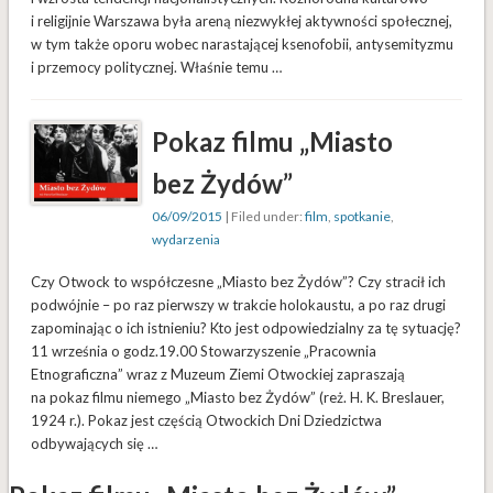
i religijnie Warszawa była areną niezwykłej aktywności społecznej,
w tym także oporu wobec narastającej ksenofobii, antysemityzmu
i przemocy politycznej. Właśnie temu …
Pokaz filmu „Miasto
bez Żydów”
06/09/2015
| Filed under:
film
,
spotkanie
,
wydarzenia
Czy Otwock to współczesne „Miasto bez Żydów”? Czy stracił ich
podwójnie – po raz pierwszy w trakcie holokaustu, a po raz drugi
zapominając o ich istnieniu? Kto jest odpowiedzialny za tę sytuację?
11 września o godz.19.00 Stowarzyszenie „Pracownia
Etnograficzna” wraz z Muzeum Ziemi Otwockiej zapraszają
na pokaz filmu niemego „Miasto bez Żydów” (reż. H. K. Breslauer,
1924 r.). Pokaz jest częścią Otwockich Dni Dziedzictwa
odbywających się …