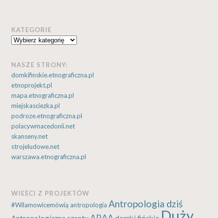
KATEGORIE
Kategorie
NASZE STRONY:
domkifinskie.etnograficzna.pl
etnoprojekt.pl
mapa.etnograficzna.pl
miejskasciezka.pl
podroze.etnograficzna.pl
polacywmacedonii.net
skanseny.net
strojeludowe.net
warszawa.etnograficzna.pl
WIEŚCI Z PROJEKTÓW
Antropologia dziś
#Wilamowicemówią
antropologia
Duży
ARAA
Antropologiczne szepty
domki fińskie