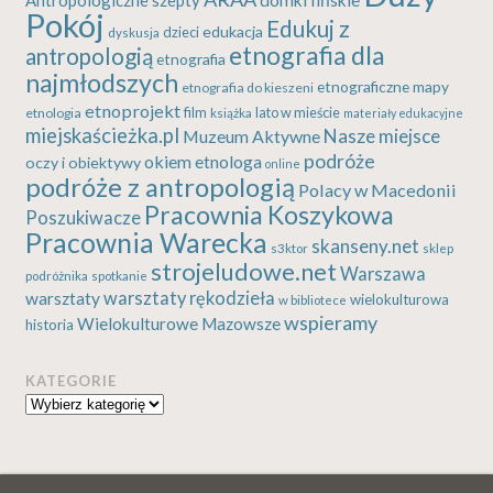
Pokój
Edukuj z
edukacja
dzieci
dyskusja
etnografia dla
antropologią
etnografia
najmłodszych
etnograficzne mapy
etnografia do kieszeni
etnoprojekt
etnologia
film
lato w mieście
książka
materiały edukacyjne
miejskaścieżka.pl
Nasze miejsce
Muzeum Aktywne
podróże
okiem etnologa
oczy i obiektywy
online
podróże z antropologią
Polacy w Macedonii
Pracownia Koszykowa
Poszukiwacze
Pracownia Warecka
skanseny.net
s3ktor
sklep
strojeludowe.net
Warszawa
podróżnika
spotkanie
warsztaty rękodzieła
warsztaty
wielokulturowa
w bibliotece
wspieramy
Wielokulturowe Mazowsze
historia
KATEGORIE
Kategorie