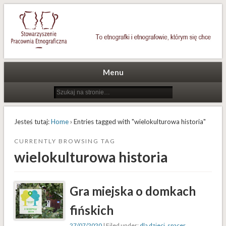
To etnografki i etnografowie, którym się chce
Stowarzyszenie Pracownia
Etnograficzna
Menu
Jesteś tutaj:
Home
› Entries tagged with "wielokulturowa historia"
CURRENTLY BROWSING TAG
wielokulturowa historia
Gra miejska o domkach
fińskich
27/07/2020
| Filed under:
dla dzieci
,
spacer
,