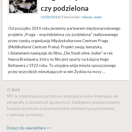
czy podzielona
11/02/2014
| Filed under:
relacja
,
www
Od początku 2014 roku jesteśmy partnerem międzynarodowego
projektu „Praga – współdzielona czy podzielona” realizowanego
przez czeską organizację Międzykulturowe Centrum Praga
(Multikulturni Centrum Praha). Projekt swoją tematyką
i działaniami nawiązuje do filmu „Die Stadt ohne Juden” w reż.
Hansa Breslauera, który to film jest oparty na książce Hugo
Bettauera z 1922 roku. To utopijna wizja miasta opuszczonego
przez wszystkich mieszkających w nim Żydów na mocy …
O NAS
SPE to organizacja pozarządowa skupiająca osoby inspirujące się
etnografią w działaniach społecznych. Edukujemy, popularyzujemy
badania społeczne oraz prowadzimy działania łączące badania
z animacją społeczną.
Dołącz do newslettera >>