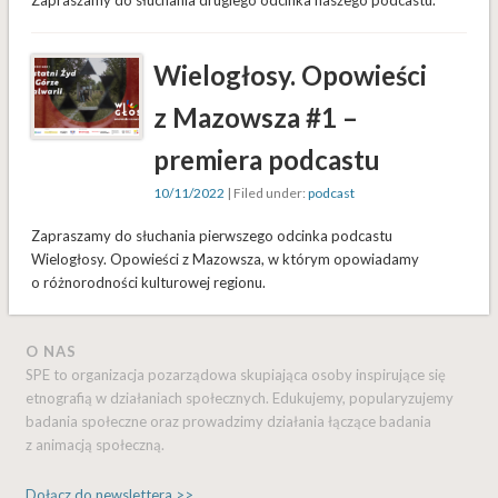
Wielogłosy. Opowieści
z Mazowsza #1 –
premiera podcastu
10/11/2022
| Filed under:
podcast
Zapraszamy do słuchania pierwszego odcinka podcastu
Wielogłosy. Opowieści z Mazowsza, w którym opowiadamy
o różnorodności kulturowej regionu.
O NAS
SPE to organizacja pozarządowa skupiająca osoby inspirujące się
etnografią w działaniach społecznych. Edukujemy, popularyzujemy
badania społeczne oraz prowadzimy działania łączące badania
z animacją społeczną.
Dołącz do newslettera >>