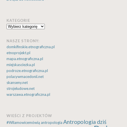
KATEGORIE
Kategorie
NASZE STRONY:
domkifinskie.etnograficzna.pl
etnoprojekt.pl
mapa.etnograficzna.pl
miejskasciezka.pl
podroze.etnograficzna.pl
polacywmacedonii.net
skanseny.net
strojeludowe.net
warszawa.etnograficzna.pl
WIEŚCI Z PROJEKTÓW
Antropologia dziś
#Wilamowicemówią
antropologia