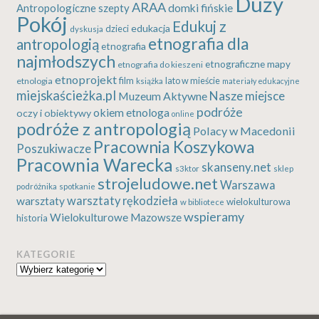
Duży
ARAA
Antropologiczne szepty
domki fińskie
Pokój
Edukuj z
edukacja
dzieci
dyskusja
etnografia dla
antropologią
etnografia
najmłodszych
etnograficzne mapy
etnografia do kieszeni
etnoprojekt
etnologia
film
lato w mieście
książka
materiały edukacyjne
miejskaścieżka.pl
Nasze miejsce
Muzeum Aktywne
podróże
okiem etnologa
oczy i obiektywy
online
podróże z antropologią
Polacy w Macedonii
Pracownia Koszykowa
Poszukiwacze
Pracownia Warecka
skanseny.net
s3ktor
sklep
strojeludowe.net
Warszawa
podróżnika
spotkanie
warsztaty rękodzieła
warsztaty
wielokulturowa
w bibliotece
wspieramy
Wielokulturowe Mazowsze
historia
KATEGORIE
Kategorie