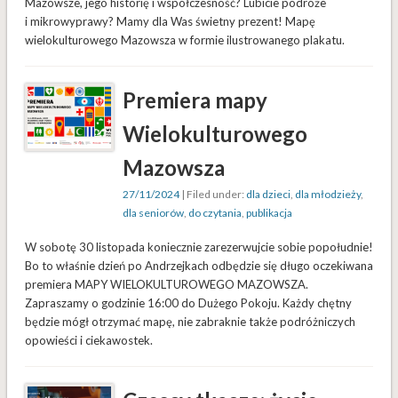
Mazowsze, jego historię i współczesność? Lubicie podróże
i mikrowyprawy? Mamy dla Was świetny prezent! Mapę
wielokulturowego Mazowsza w formie ilustrowanego plakatu.
Premiera mapy
Wielokulturowego
Mazowsza
27/11/2024
| Filed under:
dla dzieci
,
dla młodzieży
,
dla seniorów
,
do czytania
,
publikacja
W sobotę 30 listopada koniecznie zarezerwujcie sobie popołudnie!
Bo to właśnie dzień po Andrzejkach odbędzie się długo oczekiwana
premiera MAPY WIELOKULTUROWEGO MAZOWSZA.
Zapraszamy o godzinie 16:00 do Dużego Pokoju. Każdy chętny
będzie mógł otrzymać mapę, nie zabraknie także podróżniczych
opowieści i ciekawostek.