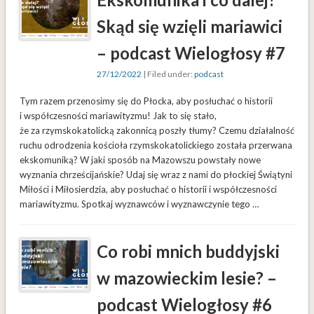
Skąd się wzięli mariawici
– podcast Wielogłosy #7
27/12/2022
| Filed under:
podcast
Tym razem przenosimy się do Płocka, aby posłuchać o historii
i współczesności mariawityzmu! Jak to się stało,
że za rzymskokatolicką zakonnicą poszły tłumy? Czemu działalność
ruchu odrodzenia kościoła rzymskokatolickiego została przerwana
ekskomuniką? W jaki sposób na Mazowszu powstały nowe
wyznania chrześcijańskie? Udaj się wraz z nami do płockiej Świątyni
Miłości i Miłosierdzia, aby posłuchać o historii i współczesności
mariawityzmu. Spotkaj wyznawców i wyznawczynie tego …
Co robi mnich buddyjski
w mazowieckim lesie? –
podcast Wielogłosy #6