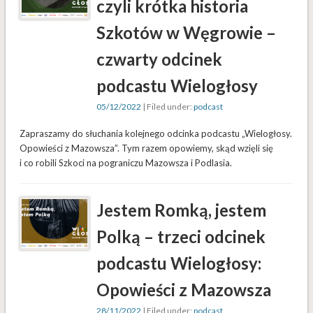
czyli krótka historia
Szkotów w Węgrowie –
czwarty odcinek
podcastu Wielogłosy
05/12/2022
| Filed under:
podcast
Zapraszamy do słuchania kolejnego odcinka podcastu „Wielogłosy.
Opowieści z Mazowsza”. Tym razem opowiemy, skąd wzięli się
i co robili Szkoci na pograniczu Mazowsza i Podlasia.
Jestem Romką, jestem
Polką – trzeci odcinek
podcastu Wielogłosy:
Opowieści z Mazowsza
28/11/2022
| Filed under:
podcast