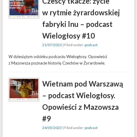
Czescy tkacze: życie
w rytmie żyrardowskiej
fabryki lnu – podcast
Wielogłosy #10
21/07/2023
| Filed under:
podcast
W dziesiątym odcinku podcastu Wielogłosy. Opowieści
z Mazowsza poznacie historię Czechów w Żyrardowie.
Wietnam pod Warszawą
– podcast Wielogłosy.
Opowieści z Mazowsza
#9
24/05/2023
| Filed under:
podcast