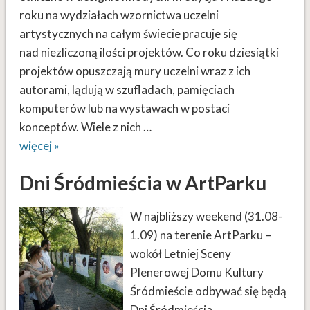
roku na wydziałach wzornictwa uczelni
artystycznych na całym świecie pracuje się
nad niezliczoną ilości projektów. Co roku dziesiątki
projektów opuszczają mury uczelni wraz z ich
autorami, lądują w szufladach, pamięciach
komputerów lub na wystawach w postaci
konceptów. Wiele z nich …
więcej »
Dni Śródmieścia w ArtParku
W najbliższy weekend (31.08-
1.09) na terenie ArtParku –
wokół Letniej Sceny
Plenerowej Domu Kultury
Śródmieście odbywać się będą
Dni Śródmieścia