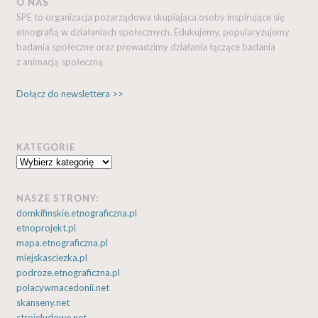
O NAS
SPE to organizacja pozarządowa skupiająca osoby inspirujące się
etnografią w działaniach społecznych. Edukujemy, popularyzujemy
badania społeczne oraz prowadzimy działania łączące badania
z animacją społeczną.
Dołącz do newslettera >>
KATEGORIE
Kategorie
NASZE STRONY:
domkifinskie.etnograficzna.pl
etnoprojekt.pl
mapa.etnograficzna.pl
miejskasciezka.pl
podroze.etnograficzna.pl
polacywmacedonii.net
skanseny.net
strojeludowe.net