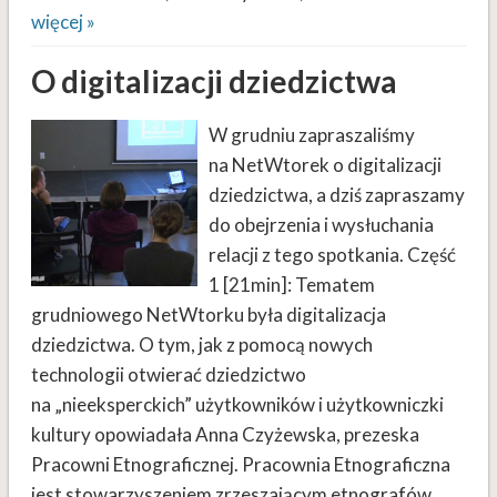
więcej »
O digitalizacji dziedzictwa
W grudniu zapraszaliśmy
na NetWtorek o digitalizacji
dziedzictwa, a dziś zapraszamy
do obejrzenia i wysłuchania
relacji z tego spotkania. Część
1 [21min]: Tematem
grudniowego NetWtorku była digitalizacja
dziedzictwa. O tym, jak z pomocą nowych
technologii otwierać dziedzictwo
na „nieeksperckich” użytkowników i użytkowniczki
kultury opowiadała Anna Czyżewska, prezeska
Pracowni Etnograficznej. Pracownia Etnograficzna
jest stowarzyszeniem zrzeszającym etnografów