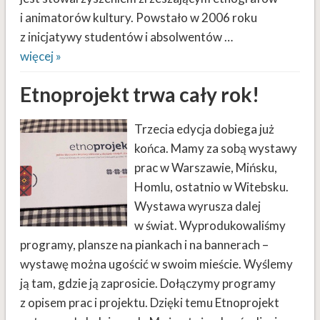
i animatorów kultury. Powstało w 2006 roku
z inicjatywy studentów i absolwentów …
więcej »
Etnoprojekt trwa cały rok!
Trzecia edycja dobiega już
końca. Mamy za sobą wystawy
prac w Warszawie, Mińsku,
Homlu, ostatnio w Witebsku.
Wystawa wyrusza dalej
w świat. Wyprodukowaliśmy
programy, plansze na piankach i na bannerach –
wystawę można ugościć w swoim mieście. Wyślemy
ją tam, gdzie ją zaprosicie. Dołączymy programy
z opisem prac i projektu. Dzięki temu Etnoprojekt