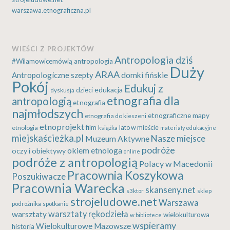
warszawa.etnograficzna.pl
WIEŚCI Z PROJEKTÓW
Antropologia dziś
#Wilamowicemówią
antropologia
Duży
ARAA
Antropologiczne szepty
domki fińskie
Pokój
Edukuj z
edukacja
dzieci
dyskusja
etnografia dla
antropologią
etnografia
najmłodszych
etnograficzne mapy
etnografia do kieszeni
etnoprojekt
etnologia
film
lato w mieście
książka
materiały edukacyjne
miejskaścieżka.pl
Nasze miejsce
Muzeum Aktywne
podróże
okiem etnologa
oczy i obiektywy
online
podróże z antropologią
Polacy w Macedonii
Pracownia Koszykowa
Poszukiwacze
Pracownia Warecka
skanseny.net
s3ktor
sklep
strojeludowe.net
Warszawa
podróżnika
spotkanie
warsztaty rękodzieła
warsztaty
wielokulturowa
w bibliotece
wspieramy
Wielokulturowe Mazowsze
historia