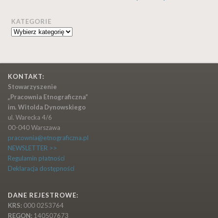
KATEGORIE
Kategorie
KONTAKT:
Stowarzyszenie
„Pracownia Etnograficzna”
im. Witolda Dynowskiego
ul. Warecka 4/6
00-040 Warszawa
pracownia@etnograficzna.pl
NEWSLETTER >>
Regulamin płatności
Deklaracja dostępności
DANE REJESTROWE:
KRS:
000 0253764
REGON:
140507673