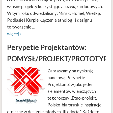
własne projekty korzystając z rozwiązań ludowych.
W tym roku odwiedziliśmy: Mińsk, Homel, Wietkę,
Podlasie i Kurpie. Łączenie etnologii i designu
to tworzenie …
więcej »
Perypetie Projektantów:
POMYSŁ/PROJEKT/PROTOTYP
Zapraszamy na dyskusję
panelową Perypetie
Projektantów jako jeden
z elementów wieńczących
tegoroczny „Etno-projekt.
Polsko-białoruskie inspiracje
etniczne w designie młodych. III edycja”. Każdego