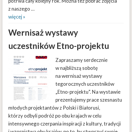
potrwa cały kolejny rok. Można też pobrać zdjęcia
z naszego …
więcej »
Wernisaż wystawy
uczestników Etno-projektu
Zapraszamy serdecznie
w najbliższą sobotę
na wernisaż wystawy
tegorocznych uczestników
„Etno-projektu”. Na wystawie
prezentujemy prace szesnastu
młodych projektantów z Polski i Białorusi,
którzy odbyli podróż po obu krajach w celu
intensywnego czerpania inspiracji z kultury, tradycji
i wzornictwa obu krajów, po to, by stworzyć swoje