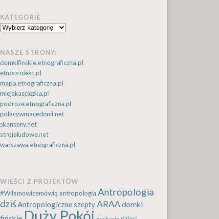
KATEGORIE
Kategorie
NASZE STRONY:
domkifinskie.etnograficzna.pl
etnoprojekt.pl
mapa.etnograficzna.pl
miejskasciezka.pl
podroze.etnograficzna.pl
polacywmacedonii.net
skanseny.net
strojeludowe.net
warszawa.etnograficzna.pl
WIEŚCI Z PROJEKTÓW
Antropologia
#Wilamowicemówią
antropologia
dziś
ARAA
Antropologiczne szepty
domki
Duży Pokój
fińskie
dzieci
dyskusja