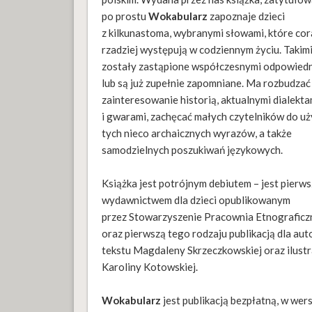
po prostu
Wokabularz
zapoznaje dzieci
z kilkunastoma, wybranymi słowami, które cor
rzadziej występują w codziennym życiu. Takimi
zostały zastąpione współczesnymi odpowied
lub są już zupełnie zapomniane. Ma rozbudzać 
zainteresowanie historią, aktualnymi dialekta
i gwarami, zachęcać małych czytelników do u
tych nieco archaicznych wyrazów, a także
samodzielnych poszukiwań językowych.
Książka jest potrójnym debiutem – jest pierw
wydawnictwem dla dzieci opublikowanym
przez Stowarzyszenie Pracownia Etnograficz
oraz pierwszą tego rodzaju publikacją dla aut
tekstu Magdaleny Skrzeczkowskiej oraz ilustr
Karoliny Kotowskiej.
Wokabularz
jest publikacją bezpłatną, w wers