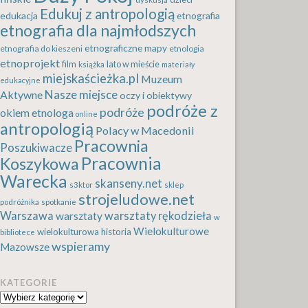
Edukuj z antropologią
edukacja
etnografia
etnografia dla najmłodszych
etnograficzne mapy
etnografia do kieszeni
etnologia
etnoprojekt
film
lato w mieście
książka
materiały
miejskaścieżka.pl
Muzeum
edukacyjne
Nasze miejsce
Aktywne
oczy i obiektywy
podróże z
podróże
okiem etnologa
online
antropologią
Polacy w Macedonii
Pracownia
Poszukiwacze
Pracownia
Koszykowa
Warecka
skanseny.net
s3ktor
sklep
strojeludowe.net
podróżnika
spotkanie
Warszawa
warsztaty rękodzieła
warsztaty
w
Wielokulturowe
wielokulturowa historia
bibliotece
wspieramy
Mazowsze
KATEGORIE
Kategorie