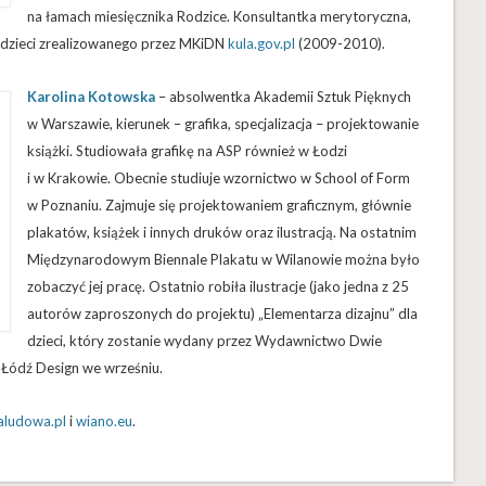
na łamach miesięcznika Rodzice. Konsultantka merytoryczna,
a dzieci zrealizowanego przez MKiDN
kula.gov.pl
(2009-2010).
Karolina Kotowska
– absolwentka Akademii Sztuk Pięknych
w Warszawie, kierunek – grafika, specjalizacja – projektowanie
książki. Studiowała grafikę na ASP również w Łodzi
i w Krakowie. Obecnie studiuje wzornictwo w School of Form
w Poznaniu. Zajmuje się projektowaniem graficznym, głównie
plakatów, książek i innych druków oraz ilustracją. Na ostatnim
Międzynarodowym Biennale Plakatu w Wilanowie można było
zobaczyć jej pracę. Ostatnio robiła ilustracje (jako jedna z 25
autorów zaproszonych do projektu) „Elementarza dizajnu” dla
dzieci, który zostanie wydany przez Wydawnictwo Dwie
u Łódź Design we wrześniu.
aludowa.pl
i
wiano.eu
.