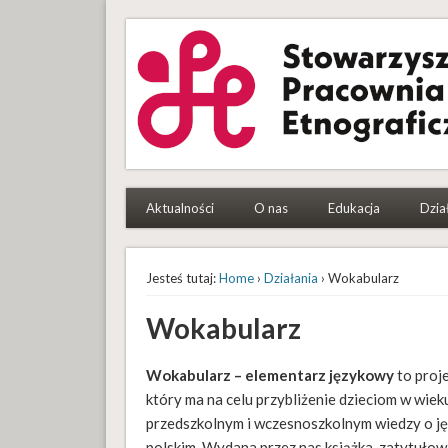
Stowarzyszenie Pracowni
To etnografki i etnografowie, którym się chce
Aktualności
O nas
Edukacja
Dzia
Jesteś tutaj:
Home
›
Działania
› Wokabularz
Wokabularz
Wokabularz – elementarz językowy
to proje
który ma na celu przybliżenie dzieciom w wiek
przedszkolnym i wczesnoszkolnym wiedzy o j
polskim. Wydana przez nas książka, zatytuło