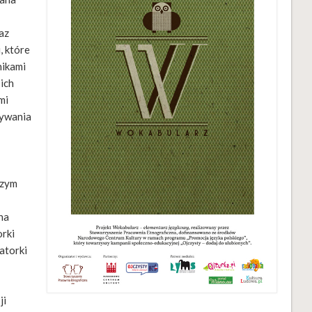
az
, które
nikami
ich
mi
żywania
szym
na
orki
atorki
ji