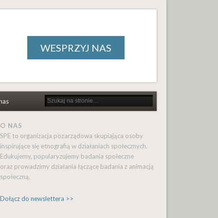
WESPRZYJ NAS
nas
O NAS
SPE to organizacja pozarządowa skupiająca osoby
inspirujące się etnografią w działaniach społecznych.
Edukujemy, popularyzujemy badania społeczne
oraz prowadzimy działania łączące badania z animacją
społeczną.
Dołącz do newslettera >>