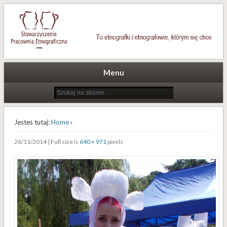
To etnografki i etnografowie, którym się chce
Stowarzyszenie Pracownia
Etnograficzna
Menu
Jesteś tutaj:
Home
›
26/11/2014 | Full size is
640 × 971
pixels