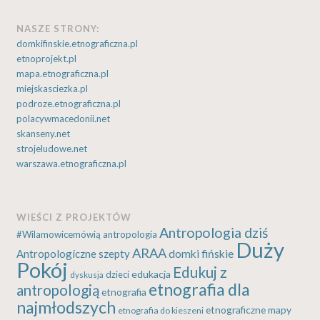
NASZE STRONY:
domkifinskie.etnograficzna.pl
etnoprojekt.pl
mapa.etnograficzna.pl
miejskasciezka.pl
podroze.etnograficzna.pl
polacywmacedonii.net
skanseny.net
strojeludowe.net
warszawa.etnograficzna.pl
WIEŚCI Z PROJEKTÓW
Antropologia dziś
#Wilamowicemówią
antropologia
Duży
ARAA
Antropologiczne szepty
domki fińskie
Pokój
Edukuj z
edukacja
dzieci
dyskusja
etnografia dla
antropologią
etnografia
najmłodszych
etnograficzne mapy
etnografia do kieszeni