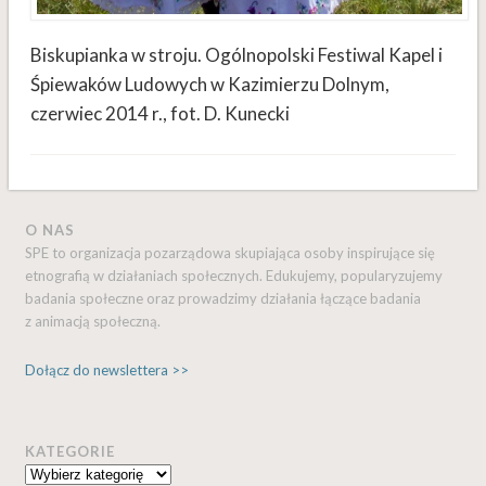
Biskupianka w stroju. Ogólnopolski Festiwal Kapel i
Śpiewaków Ludowych w Kazimierzu Dolnym,
czerwiec 2014 r., fot. D. Kunecki
O NAS
SPE to organizacja pozarządowa skupiająca osoby inspirujące się
etnografią w działaniach społecznych. Edukujemy, popularyzujemy
badania społeczne oraz prowadzimy działania łączące badania
z animacją społeczną.
Dołącz do newslettera >>
KATEGORIE
Kategorie