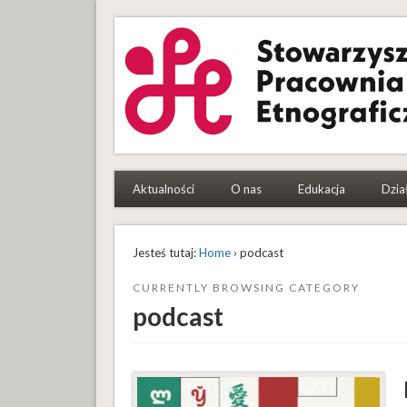
Stowarzyszenie Pracowni
To etnografki i etnografowie, którym się chce
Aktualności
O nas
Edukacja
Dzia
Jesteś tutaj:
Home
› podcast
CURRENTLY BROWSING CATEGORY
podcast