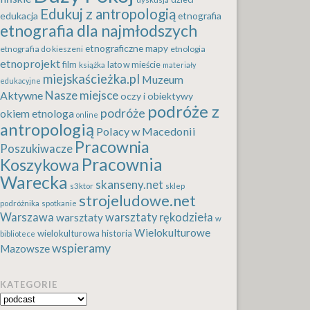
Edukuj z antropologią
edukacja
etnografia
etnografia dla najmłodszych
etnograficzne mapy
etnografia do kieszeni
etnologia
etnoprojekt
film
lato w mieście
książka
materiały
miejskaścieżka.pl
Muzeum
edukacyjne
Nasze miejsce
Aktywne
oczy i obiektywy
podróże z
podróże
okiem etnologa
online
antropologią
Polacy w Macedonii
Pracownia
Poszukiwacze
Pracownia
Koszykowa
Warecka
skanseny.net
s3ktor
sklep
strojeludowe.net
podróżnika
spotkanie
Warszawa
warsztaty rękodzieła
warsztaty
w
Wielokulturowe
wielokulturowa historia
bibliotece
wspieramy
Mazowsze
KATEGORIE
Kategorie