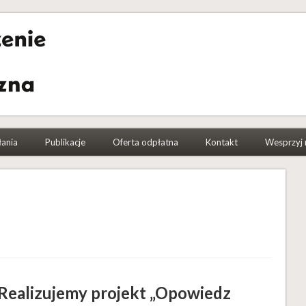
a Etnograficzna
łania
Publikacje
Oferta odpłatna
Kontakt
Wesprzyj 
Realizujemy projekt „Opowiedz