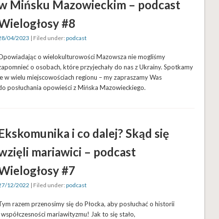
w Mińsku Mazowieckim – podcast
Wielogłosy #8
28/04/2023
| Filed under:
podcast
Opowiadając o wielokulturowości Mazowsza nie mogliśmy
zapomnieć o osobach, które przyjechały do nas z Ukrainy. Spotkamy
je w wielu miejscowościach regionu – my zapraszamy Was
do posłuchania opowieści z Mińska Mazowieckiego.
Ekskomunika i co dalej? Skąd się
wzięli mariawici – podcast
Wielogłosy #7
27/12/2022
| Filed under:
podcast
Tym razem przenosimy się do Płocka, aby posłuchać o historii
i współczesności mariawityzmu! Jak to się stało,