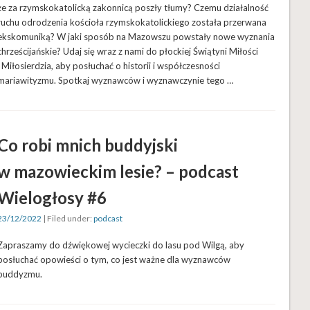
że za rzymskokatolicką zakonnicą poszły tłumy? Czemu działalność
ruchu odrodzenia kościoła rzymskokatolickiego została przerwana
ekskomuniką? W jaki sposób na Mazowszu powstały nowe wyznania
chrześcijańskie? Udaj się wraz z nami do płockiej Świątyni Miłości
i Miłosierdzia, aby posłuchać o historii i współczesności
mariawityzmu. Spotkaj wyznawców i wyznawczynie tego …
Co robi mnich buddyjski
w mazowieckim lesie? – podcast
Wielogłosy #6
23/12/2022
| Filed under:
podcast
Zapraszamy do dźwiękowej wycieczki do lasu pod Wilgą, aby
posłuchać opowieści o tym, co jest ważne dla wyznawców
buddyzmu.