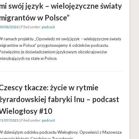
mi swój język – wielojęzyczne światy
migrantów w Polsce”
30/06/2026
| Filed under:
podcast
W ramach projektu „Opowiedz mi swój język – wielojęzyczne światy
migrantów w Polsce” przygotowujemy 6 odcinków podcastu.
Poświęcimy je doświadczeniom językowym obcokrajowców
mieszkających na stałe w Polsce.
Czescy tkacze: życie w rytmie
żyrardowskiej fabryki lnu – podcast
Wielogłosy #10
21/07/2023
| Filed under:
podcast
W dziesiątym odcinku podcastu Wielogłosy. Opowieści z Mazowsza
poznacie historię Czechów w Żyrardowie.