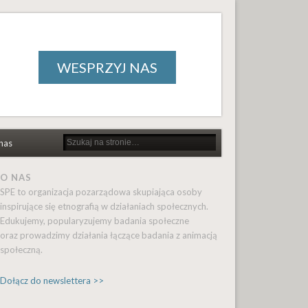
WESPRZYJ NAS
nas
O NAS
SPE to organizacja pozarządowa skupiająca osoby
inspirujące się etnografią w działaniach społecznych.
Edukujemy, popularyzujemy badania społeczne
oraz prowadzimy działania łączące badania z animacją
społeczną.
Dołącz do newslettera >>