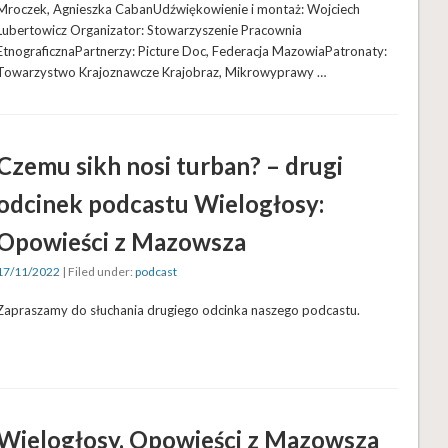
Mroczek, Agnieszka CabanUdźwiękowienie i montaż: Wojciech
Lubertowicz Organizator: Stowarzyszenie Pracownia
EtnograficznaPartnerzy: Picture Doc, Federacja MazowiaPatronaty:
Towarzystwo Krajoznawcze Krajobraz, Mikrowyprawy …
Czemu sikh nosi turban? – drugi
odcinek podcastu Wielogłosy:
Opowieści z Mazowsza
17/11/2022
| Filed under:
podcast
Zapraszamy do słuchania drugiego odcinka naszego podcastu.
Wielogłosy. Opowieści z Mazowsza