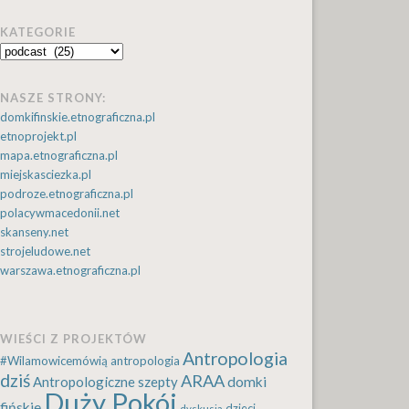
KATEGORIE
Kategorie
NASZE STRONY:
domkifinskie.etnograficzna.pl
etnoprojekt.pl
mapa.etnograficzna.pl
miejskasciezka.pl
podroze.etnograficzna.pl
polacywmacedonii.net
skanseny.net
strojeludowe.net
warszawa.etnograficzna.pl
WIEŚCI Z PROJEKTÓW
Antropologia
#Wilamowicemówią
antropologia
dziś
ARAA
Antropologiczne szepty
domki
Duży Pokój
fińskie
dzieci
dyskusja