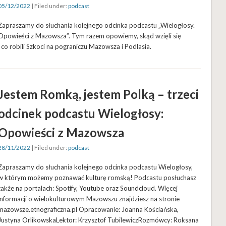
05/12/2022
| Filed under:
podcast
Zapraszamy do słuchania kolejnego odcinka podcastu „Wielogłosy.
Opowieści z Mazowsza”. Tym razem opowiemy, skąd wzięli się
i co robili Szkoci na pograniczu Mazowsza i Podlasia.
Jestem Romką, jestem Polką – trzeci
odcinek podcastu Wielogłosy:
Opowieści z Mazowsza
28/11/2022
| Filed under:
podcast
Zapraszamy do słuchania kolejnego odcinka podcastu Wielogłosy,
w którym możemy poznawać kulturę romską! Podcastu posłuchasz
także na portalach: Spotify, Youtube oraz Soundcloud. Więcej
informacji o wielokulturowym Mazowszu znajdziesz na stronie
mazowsze.etnograficzna.pl Opracowanie: Joanna Kościańska,
Justyna OrlikowskaLektor: Krzysztof TubilewiczRozmówcy: Roksana