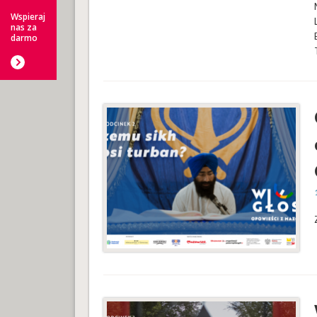
Wspieraj
nas za
darmo