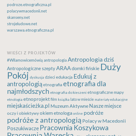
podroze.etnograficzna.pl
polacywmacedonii.net
skanseny.net
strojeludowe.net
warszawa.etnograficzna.pl
WIEŚCI Z PROJEKTÓW
Antropologia dziś
#Wilamowicemówią
antropologia
Duży
ARAA
Antropologiczne szepty
domki fińskie
Pokój
Edukuj z
edukacja
dzieci
dyskusja
etnografia dla
antropologią
etnografia
najmłodszych
etnograficzne mapy
etnografia do kieszeni
etnoprojekt
etnologia
film
lato w mieście
książka
materiały edukacyjne
miejskaścieżka.pl
Nasze miejsce
Muzeum Aktywne
podróże
okiem etnologa
oczy i obiektywy
online
podróże z antropologią
Polacy w Macedonii
Pracownia Koszykowa
Poszukiwacze
Pracownia Warecka