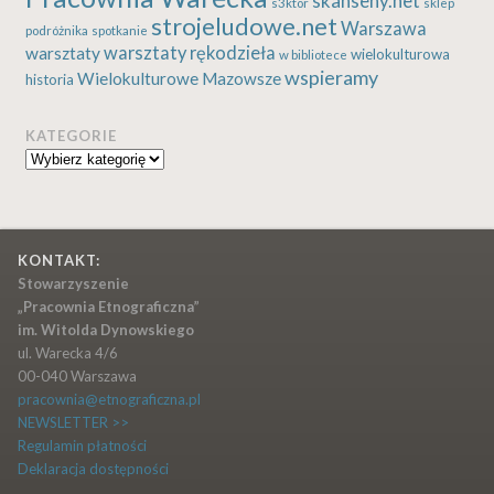
skanseny.net
s3ktor
sklep
strojeludowe.net
Warszawa
podróżnika
spotkanie
warsztaty rękodzieła
warsztaty
wielokulturowa
w bibliotece
wspieramy
Wielokulturowe Mazowsze
historia
KATEGORIE
Kategorie
KONTAKT:
Stowarzyszenie
„Pracownia Etnograficzna”
im. Witolda Dynowskiego
ul. Warecka 4/6
00-040 Warszawa
pracownia@etnograficzna.pl
NEWSLETTER >>
Regulamin płatności
Deklaracja dostępności