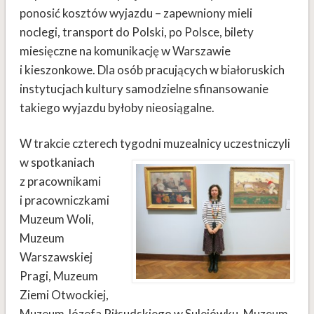
ponosić kosztów wyjazdu – zapewniony mieli
noclegi, transport do Polski, po Polsce, bilety
miesięczne na komunikację w Warszawie
i kieszonkowe. Dla osób pracujących w białoruskich
instytucjach kultury samodzielne sfinansowanie
takiego wyjazdu byłoby nieosiągalne.
W trakcie czterech tygodni muzealnicy uczestniczyli
w
spotkaniach
z pracownikami
i pracowniczkami
Muzeum Woli,
Muzeum
Warszawskiej
Pragi, Muzeum
Ziemi Otwockiej,
Muzeum Józefa Piłsudskiego w Sulejówku, Muzeum