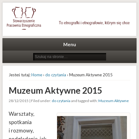
To etnografki i etnografowie, którym się chce
Stowarzyszenie Pracownia
Etnograficzna
Menu
Jesteś tutaj:
Home
›
do czytania
› Muzeum Aktywne 2015
Muzeum Aktywne 2015
28/12/2015 | Filed under:
do czytania
and tagged with:
Muzeum Aktywne
Warsztaty,
spotkania
i rozmowy,
podglądanie, jak