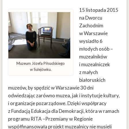
15 listopada 2015
na Dworcu
Zachodnim
w Warszawie
wysiadło 6
młodych osób –
muzealników
Muzeum Józefa Piłsudskiego
i muzealniczek
w Sulejówku.
z małych
białoruskich
muzeów, by spędzić w Warszawie 30 dni
odwiedzając zarówno muzea, jak i instytucje kultury,
i organizacje pozarządowe. Dzięki współpracy
z Fundacją Edukacja dla Demokracji, która w ramach
programu RITA –Przemiany w Regionie
współfinansowała projekt muzealnicy nie musieli