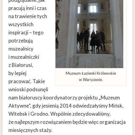
pracują inni i czas
na trawienie tych
wszystkich
inspiracji – tego
potrzebują
muzealnicy
i muzealniczki
z Białorusi,
by lepiej
Muzeum Łazienki Królewskie
w Warszawie.
pracować. Takie
wnioski podsunęli
nam białoruscy koordynatorzy projektu „Muzeum
Aktywne”, gdy jesienią 2014 odwiedzałyśmy Mińsk,
Witebsk i Grodno. Wspólnie zdecydowaliśmy,
że najlepszym rozwiązaniem będzie więc organizacja
miesięcznych staży.