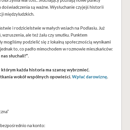
i olbrzymia wartość. Słuchający poznają nowe punkty
h doświadczenia są ważne. Wysłuchanie czyjejś historii
ji międzyludzkich.
stwie i rodzicielstwie w małych wsiach na Podlasiu. Już
i, wzruszenia, ale też żalu czy smutku. Punktem
dy mogliśmy podzielić się z lokalną społecznością wynikami
dy jednak to, co padło mimochodem w rozmowie mieszkańców:
 nas słuchali!”
.
 którym każda historia ma szansę wybrzmieć.
tkania wokół wspólnych opowieści.
Wpłać darowiznę
.
czna”
ę bezpośrednio na konto: