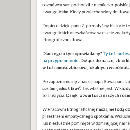
rozmówca sam pochodził z niemiecko-polskiej 
ewangelickim. Kiedy przyjechałyśmy do Iłowa,
Dopiero dzięki panu Z. poznałyśmy historię te
ewangelickich mieszkańców, wreszcie znalazły
etnograficznej Iłowa.
Dlaczego o tym opowiadamy?
Ty też możesz
na przypomnienie.
Dołącz do naszej zbiórk
w tożsamość zbiorową lokalnych wspólnot.
Po zapoznaniu się z naszą mapą Iłowa pani I.
coś tam jednak tkwi”.
Tak właśnie jest. W każd
to z ukrycia.
Dzięki otwartości naszych ro
W Pracowni Etnograficznej
naszą metodą dzi
przestrzeni empatycznego spotkania. Wsłuchu
lub niesłusznie pominięte w dominującej narrac