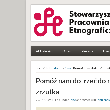
Stowarzyszenie Pracowni
To etnografki i etnografowie, którym się chce
Aktualności
O nas
Edukacja
Dzia
Jesteś tutaj:
Home
›
inne
› Pomóż nam dotrzeć do nie
Pomóż nam dotrzeć do n
zrzutka
27/11/2025 | Filed under:
inne
and tagged with:
antropol