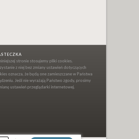
ASTECZKA
niniejszej stronie stosujemy pliki cookies.
zystanie z niej bez zmiany ustawień dotyczących
kies oznacza, że będą one zamieszczane w Państwa
ądzeniu. Jeśli nie wyrażają Państwo zgody, prosimy
mianę ustawień przeglądarki internetowej.