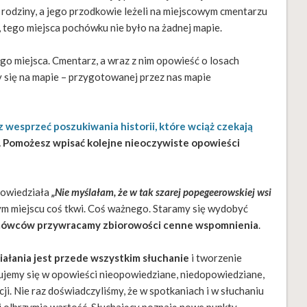
rodziny, a jego przodkowie leżeli na miejscowym cmentarzu
 tego miejsca pochówku nie było na żadnej mapie.
go miejsca. Cmentarz, a wraz z nim opowieść o losach
 się na mapie – przygotowanej przez nas mapie
 wesprzeć poszukiwania historii, które wciąż czekają
i. Pomożesz wpisać kolejne nieoczywiste opowieści
 powiedziała
„Nie myślałam, że w tak szarej popegeerowskiej wsi
ym miejscu coś tkwi. Coś ważnego. Staramy się wydobyć
zmówców przywracamy zbiorowości cenne wspomnienia
.
ałania jest przede wszystkim słuchanie
i tworzenie
jemy się w opowieści nieopowiedziane, niedopowiedziane,
ji. Nie raz doświadczyliśmy, że w spotkaniach i w słuchaniu