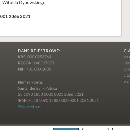
m. Witolda Dynowskiego
0001 2066 3021
DANE REJESTROWE:
CI
KRS:
000 0253764
Na 
REGON:
140507673
Kor
NIP:
701 003 2005
coo
urz
o z
Numer konta:
Santander Bank Polska
28 1090 1883 0000 0001 2066 3021
IBAN: PL 28 1090 1883 0000 0001 2066 3021
Wesprzyj nas