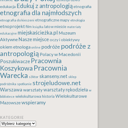
Edukuj z antropologią
edukacja
etnografia
etnografia dla najmłodszych
etnograficzne mapy
etnografia do kieszeni
etnologia
etnoprojekt
film
lato w mieście
książka
materiały
miejskaścieżka.pl
Muzeum
edukacyjne
Nasze miejsce
Aktywne
oczy i obiektywy
podróże z
podróże
okiem etnologa
online
antropologią
Polacy w Macedonii
Pracownia
Poszukiwacze
Pracownia
Koszykowa
Warecka
skanseny.net
s3ktor
sklep
strojeludowe.net
podróżnika
spotkanie
Warszawa
warsztaty rękodzieła
warsztaty
w
Wielokulturowe
wielokulturowa historia
bibliotece
wspieramy
Mazowsze
KATEGORIE
Kategorie