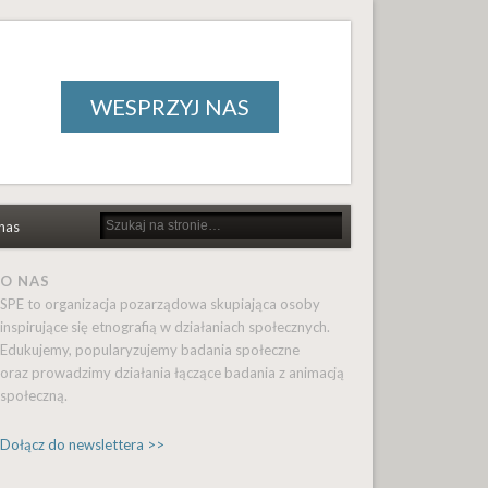
WESPRZYJ NAS
nas
O NAS
SPE to organizacja pozarządowa skupiająca osoby
inspirujące się etnografią w działaniach społecznych.
Edukujemy, popularyzujemy badania społeczne
oraz prowadzimy działania łączące badania z animacją
społeczną.
Dołącz do newslettera >>