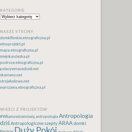
KATEGORIE
Kategorie
NASZE STRONY:
domkifinskie.etnograficzna.pl
etnoprojekt.pl
mapa.etnograficzna.pl
miejskasciezka.pl
podroze.etnograficzna.pl
polacywmacedonii.net
skanseny.net
strojeludowe.net
warszawa.etnograficzna.pl
WIEŚCI Z PROJEKTÓW
Antropologia
#Wilamowicemówią
antropologia
dziś
ARAA
Antropologiczne szepty
domki
Duży Pokój
fińskie
dzieci
dyskusja