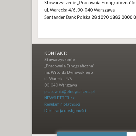
Stowarzyszenie
„
Pracownia Etnograficzna” i
ul. Warecka 4/6, 00-040 Warszawa
Santander Bank Polska
28 1090 1883 0000 
KONTAKT:
Stowarzyszenie
„Pracownia Etnograficzna”
im. Witolda Dynowskiego
ul. Warecka 4/6
00-040 Warszawa
pracownia@etnograficzna.pl
NEWSLETTER >>
Regulamin płatności
Deklaracja dostępności