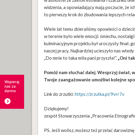
w atmosferze zainteresowania i szacunku tkw
widzenia, a opowiadający mają poczucie, że ic
to pierwszy krok do zbudowania lepszych relac
Wiele lat temu zbieraliśmy opowieści o dzieciń
w terenie było wiele emocji: śmiechu, nostalgi
kulminacyjnym projektu był uroczysty finał, g
naszej pracy. Najbardziej ucieszyło nas wte
„Do mnie to taka miła pani przyszła!”.
„Oni tak
Pomóż nam słuchać dalej. Wesprzyj świat, w
Twoje zaangażowanie umożliwi kolejne spo
Wspieraj
nas za
darmo
Link do zrzutki:
https://zrzutka.pl/9vrr7v
Dziękujemy!
zespół Stowarzyszenia „Pracownia Etnografi
PS. Jeśli wolisz, możesz też przelać darowizn