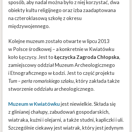
sposób, aby nadal można było z niej korzystać, dwa
obiekty kultu religijnego oraz izba zaadaptowana
na czteroklasową szkołę z okresu
międzywojennego.
Kolejne muzeum zostało otwarte w lipcu 2013
w Polsce środkowej – a konkretnie w Kwiatówku
koło Łęczycy. Jest to
Łęczycka Zagroda Chłopska
,
zamiejscowy oddział Muzeum Archeologicznego
i Etnograficznego w Łodzi. Jest to część projektu
Tum – perła romańskiego szlaku
, który zakłada także
stworzenie oddziału archeologicznego.
Muzeum w Kwiatówku
jest niewielkie. Składa się
z glinianej chałupy, zabudowań gospodarskich,
wiatraka, kuźni i olejarni, a także studni, kapliczki i uli.
Szczególnie ciekawy jest wiatrak, który jest jedynym