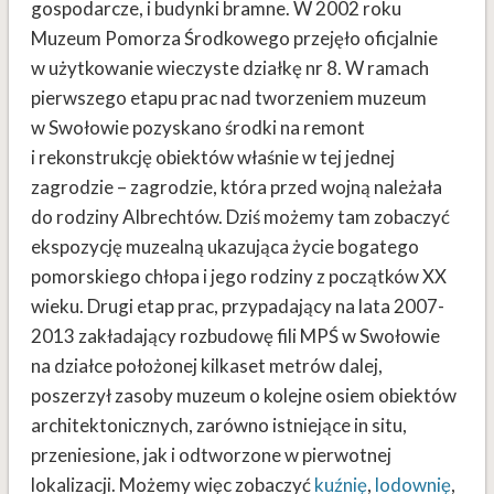
gospodarcze, i budynki bramne. W 2002 roku
Muzeum Pomorza Środkowego przejęło oficjalnie
w użytkowanie wieczyste działkę nr 8. W ramach
pierwszego etapu prac nad tworzeniem muzeum
w Swołowie pozyskano środki na remont
i rekonstrukcję obiektów właśnie w tej jednej
zagrodzie – zagrodzie, która przed wojną należała
do rodziny Albrechtów. Dziś możemy tam zobaczyć
ekspozycję muzealną ukazująca życie bogatego
pomorskiego chłopa i jego rodziny z początków XX
wieku. Drugi etap prac, przypadający na lata 2007-
2013 zakładający rozbudowę fili MPŚ w Swołowie
na działce położonej kilkaset metrów dalej,
poszerzył zasoby muzeum o kolejne osiem obiektów
architektonicznych, zarówno istniejące in situ,
przeniesione, jak i odtworzone w pierwotnej
lokalizacji. Możemy więc zobaczyć
kuźnię
,
lodownię
,