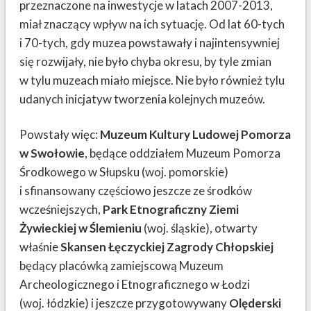
przeznaczone na inwestycje w latach 2007-2013,
miał znaczący wpływ na ich sytuację. Od lat 60-tych
i 70-tych, gdy muzea powstawały i najintensywniej
się rozwijały, nie było chyba okresu, by tyle zmian
w tylu muzeach miało miejsce. Nie było również tylu
udanych inicjatyw tworzenia kolejnych muzeów.
Powstały więc:
Muzeum Kultury Ludowej Pomorza
w Swołowie
, będące oddziałem Muzeum Pomorza
Środkowego w Słupsku (woj. pomorskie)
i sfinansowany częściowo jeszcze ze środków
wcześniejszych,
Park Etnograficzny Ziemi
Żywieckiej w Ślemieniu
(woj. śląskie), otwarty
właśnie
Skansen Łęczyckiej Zagrody Chłopskiej
będący placówką zamiejscową Muzeum
Archeologicznego i Etnograficznego w Łodzi
(woj. łódzkie) i jeszcze przygotowywany
Olęderski