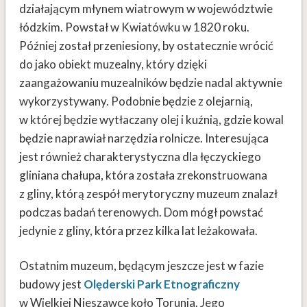
działającym młynem wiatrowym w województwie
łódzkim. Powstał w Kwiatówku w 1820 roku.
Później został przeniesiony, by ostatecznie wrócić
do jako obiekt muzealny, który dzięki
zaangażowaniu muzealników będzie nadal aktywnie
wykorzystywany. Podobnie będzie z olejarnią,
w której będzie wytłaczany olej i kuźnią, gdzie kowal
będzie naprawiał narzędzia rolnicze. Interesująca
jest również charakterystyczna dla łęczyckiego
gliniana chałupa, która została zrekonstruowana
z gliny, którą zespół merytoryczny muzeum znalazł
podczas badań terenowych. Dom mógł powstać
jedynie z gliny, która przez kilka lat leżakowała.
Ostatnim muzeum, będącym jeszcze jest w fazie
budowy jest
Olęderski Park Etnograficzny
w Wielkiej Nieszawce koło Torunia. Jego