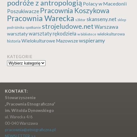
podróże z antropologią
Polacy w Macedonii
Pracownia Koszykowa
Poszukiwacze
Pracownia Warecka
skanseny.net
s3ktor
sklep
strojeludowe.net
Warszawa
podróżnika
spotkanie
warsztaty rękodzieła
warsztaty
wielokulturowa
w bibliotece
wspieramy
Wielokulturowe Mazowsze
historia
KATEGORIE
Kategorie
KONTAKT:
Stowarzyszenie
„Pracownia Etnograficzna”
im. Witolda Dynowskiego
ul. Warecka 4/6
00-040 Warszawa
pracownia@etnograficzna.pl
NEWSLETTER >>