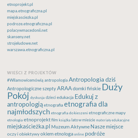
etnoprojekt.pl
mapa.etnograficzna.pl
miejskasciezka.pl
podroze.etnograficzna.pl
polacywmacedonii.net
skanseny.net
strojeludowe.net
warszawa.etnograficzna.pl
WIEŚCI Z PROJEKTÓW
Antropologia dziś
#Wilamowicemówią
antropologia
Duży
ARAA
Antropologiczne szepty
domki fińskie
Pokój
Edukuj z
edukacja
dzieci
dyskusja
etnografia dla
antropologią
etnografia
najmłodszych
etnograficzne mapy
etnografia do kieszeni
etnoprojekt
etnologia
film
lato w mieście
książka
materiały edukacyjne
miejskaścieżka.pl
Nasze miejsce
Muzeum Aktywne
podróże
okiem etnologa
oczy i obiektywy
online