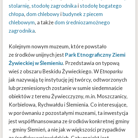
stolarnię
,
stodołę zagrodnika
i
stodołę bogatego
chłopa
,
dom chlebowy
i
budynek z piecem
chlebowym
, a także
dom średniozamożnego
zagrodnika
.
Kolejnym nowym muzeum, które powstało
ze środków unijnych jest
Park Etnograficzny Ziemi
Żywieckiej w Ślemieniu
. Przedstawia on typową
wieś z obszaru Beskidu Żywieckiego. W
Etnoparku
jak nazywają tę instytucję jej twórcy, odtworzonych
lub przeniesionych zostanie w sumie siedemnaście
obiektów z terenu Żywiecczyzny, m.in. Moszczanicy,
Korbielowa, Rychwałdu i Ślemienia. Co interesujące,
w porównaniu z pozostałymi muzeami, ta inwestycja
jest współfinansowana ze środków konkretnej gminy
– gminy Ślemień, a nie jak w większości przypadków
ze środków wojewódzkich. Cały projekt jest