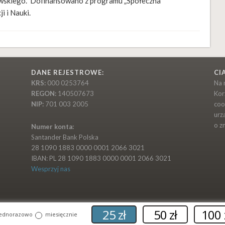
owskiego. Dofinansowano z programu „Społeczna
i i Nauki.
DANE REJESTROWE:
CI
KRS:
000 0253764
Na 
REGON:
140507673
Kor
NIP:
701 003 2005
coo
urz
o z
Numer konta:
Santander Bank Polska
28 1090 1883 0000 0001 2066 3021
IBAN: PL 28 1090 1883 0000 0001 2066 3021
Wesprzyj nas
25 zł
50 zł
100 
jednorazowo
miesięcznie