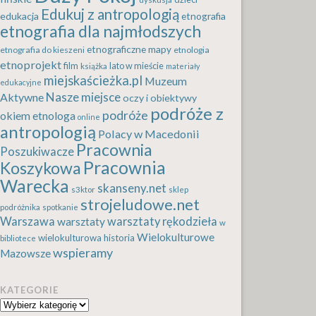
Edukuj z antropologią
edukacja
etnografia
etnografia dla najmłodszych
etnograficzne mapy
etnografia do kieszeni
etnologia
etnoprojekt
film
lato w mieście
książka
materiały
miejskaścieżka.pl
Muzeum
edukacyjne
Nasze miejsce
Aktywne
oczy i obiektywy
podróże z
podróże
okiem etnologa
online
antropologią
Polacy w Macedonii
Pracownia
Poszukiwacze
Pracownia
Koszykowa
Warecka
skanseny.net
s3ktor
sklep
strojeludowe.net
podróżnika
spotkanie
Warszawa
warsztaty rękodzieła
warsztaty
w
Wielokulturowe
wielokulturowa historia
bibliotece
wspieramy
Mazowsze
KATEGORIE
Kategorie