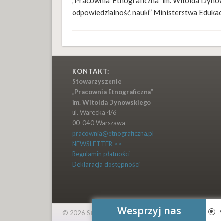
„Pracownia Etnograficzna” im. Witolda Dyn
odpowiedzialność nauki” Ministerstwa Edukacj
KONTAKT:
Stowarzyszenie
„Pracownia Etnograficzna”
im. Witolda Dynowskiego
ul. Warecka 4/6
00-040 Warszawa
pracownia@etnograficzna.pl
NEWSLETTER >>
Regulamin płatności
Deklaracja dostępności
Wesprzyj nas
© 2026 Stowarzyszenie Pracownia Etnograficzna