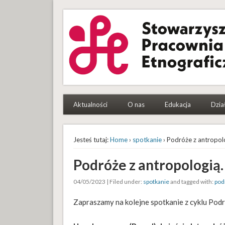
Stowarzyszenie Pracowni
To etnografki i etnografowie, którym się chce
Aktualności
O nas
Edukacja
Dzia
Jesteś tutaj:
Home
›
spotkanie
› Podróże z antropol
Podróże z antropologią
04/05/2023 | Filed under:
spotkanie
and tagged with:
pod
Zapraszamy na kolejne spotkanie z cyklu Podr