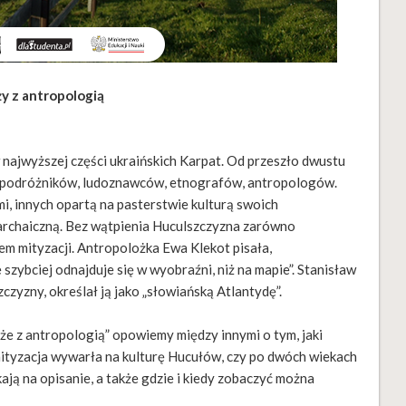
y z antropologią
najwyższej części ukraińskich Karpat. Od przeszło dwustu
, podróżników, ludoznawców, etnografów, antropologów.
i, innych opartą na pasterstwie kulturą swoich
archaiczną. Bez wątpienia Huculszczyzna zarówno
otem mityzacji. Antropolożka Ewa Klekot pisała,
 szybciej odnajduje się w wyobraźni, niż na mapie”. Stanisław
zyzny, określał ją jako „słowiańską Atlantydę”.
że z antropologią” opowiemy między innymi o tym, jaki
tyzacja wywarła na kulturę Hucułów, czy po dwóch wiekach
ają na opisanie, a także gdzie i kiedy zobaczyć można