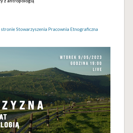
y z antropologią
 stronie Stowarzyszenia Pracownia Etnograficzna