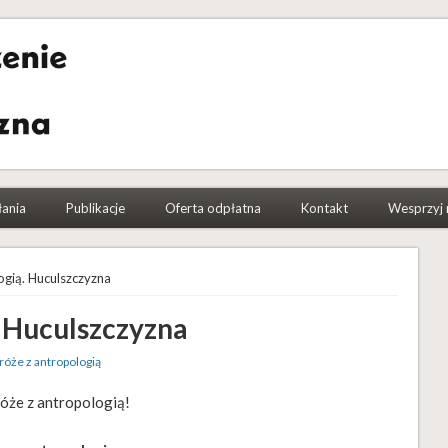
a Etnograficzna
łania
Publikacje
Oferta odpłatna
Kontakt
Wesprzyj 
ogią. Huculszczyzna
. Huculszczyzna
róże z antropologią
óże z antropologią!