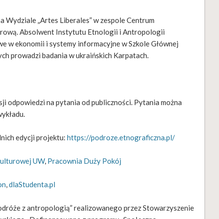
na Wydziale „Artes Liberales” w zespole Centrum
wą. Absolwent Instytutu Etnologii i Antropologii
e w ekonomii i systemy informacyjne w Szkole Głównej
ch prowadzi badania w ukraińskich Karpatach.
sji odpowiedzi na pytania od publiczności. Pytania można
wykładu.
ich edycji projektu:
https://podroze.etnograficzna.pl/
 Kulturowej UW
,
Pracownia Duży Pokój
on
,
dlaStudenta.pl
odróże z antropologią” realizowanego przez Stowarzyszenie