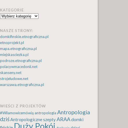
KATEGORIE
Kategorie
NASZE STRONY:
domkifinskie.etnograficzna.pl
etnoprojekt.pl
mapa.etnograficzna.pl
miejskasciezka.pl
podroze.etnograficzna.pl
polacywmacedonii.net
skanseny.net
strojeludowe.net
warszawa.etnograficzna.pl
WIEŚCI Z PROJEKTÓW
Antropologia
#Wilamowicemówią
antropologia
dziś
ARAA
Antropologiczne szepty
domki
Duży Pokój
fińskie
dzieci
dyskusja