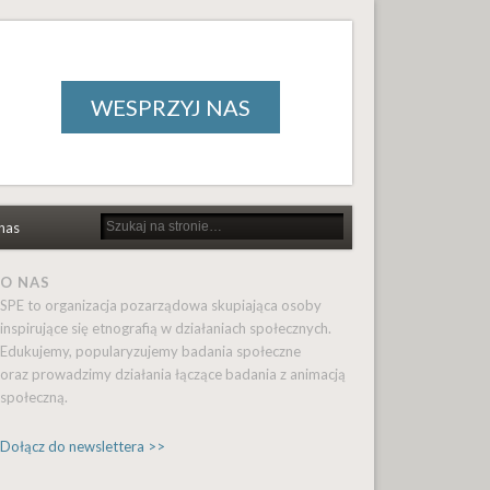
WESPRZYJ NAS
nas
O NAS
SPE to organizacja pozarządowa skupiająca osoby
inspirujące się etnografią w działaniach społecznych.
Edukujemy, popularyzujemy badania społeczne
oraz prowadzimy działania łączące badania z animacją
społeczną.
Dołącz do newslettera >>