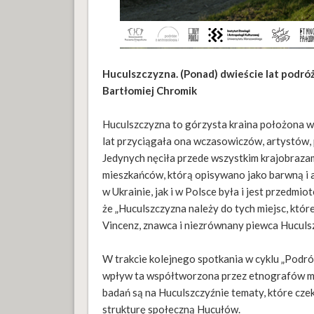
Huculszczyzna. (Ponad) dwieście lat podróż
Bartłomiej Chromik
Huculszczyzna to górzysta kraina położona w 
lat przyciągała ona wczasowiczów, artystów
Jedynych nęciła przede wszystkim krajobrazam
mieszkańców, którą opisywano jako barwną i 
w Ukrainie, jak i w Polsce była i jest przedmi
że „Huculszczyzna należy do tych miejsc, które
Vincenz, znawca i niezrównany piewca Huculszc
W trakcie kolejnego spotkania w cyklu „Podró
wpływ ta współtworzona przez etnografów mi
badań są na Huculszczyźnie tematy, które czek
strukturę społeczną Hucułów.