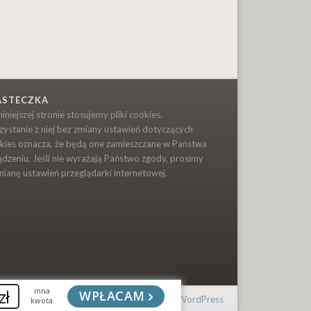
ASTECZKA
niniejszej stronie stosujemy pliki cookies.
zystanie z niej bez zmiany ustawień dotyczących
kies oznacza, że będą one zamieszczane w Państwa
ądzeniu. Jeśli nie wyrażają Państwo zgody, prosimy
mianę ustawień przeglądarki internetowej.
zł
inna
WPŁACAM
Powered by
One Designs
and
WordPress
kwota