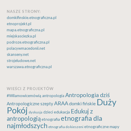
NASZE STRONY:
domkifinskie.etnograficzna.pl
etnoprojekt.pl
mapa.etnograficzna.pl
miejskasciezka.pl
podroze.etnograficzna.pl
polacywmacedonii.net
skanseny.net
strojeludowe.net
warszawa.etnograficzna.pl
WIEŚCI Z PROJEKTÓW
Antropologia dziś
#Wilamowicemówią
antropologia
Duży
ARAA
Antropologiczne szepty
domki fińskie
Pokój
Edukuj z
edukacja
dzieci
dyskusja
etnografia dla
antropologią
etnografia
najmłodszych
etnograficzne mapy
etnografia do kieszeni