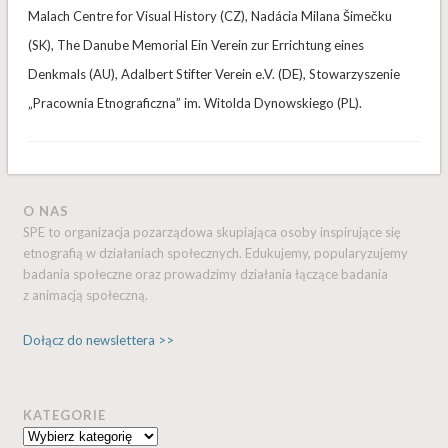
Malach Centre for Visual History (CZ), Nadácia Milana Šimečku
(SK), The Danube Memorial Ein Verein zur Errichtung eines
Denkmals (AU), Adalbert Stifter Verein e.V. (DE), Stowarzyszenie
„Pracownia Etnograficzna” im. Witolda Dynowskiego (PL).
O NAS
SPE to organizacja pozarządowa skupiająca osoby inspirujące się
etnografią w działaniach społecznych. Edukujemy, popularyzujemy
badania społeczne oraz prowadzimy działania łączące badania
z animacją społeczną.
Dołącz do newslettera >>
KATEGORIE
Kategorie