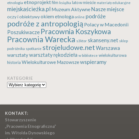
etnoprojekt
etnologia
film
lato w mieście
książka
materiały edukacyjne
miejskaścieżka.pl
Nasze miejsce
Muzeum Aktywne
podróże
okiem etnologa
oczy i obiektywy
online
podróże z antropologią
Polacy w Macedonii
Pracownia Koszykowa
Poszukiwacze
Pracownia Warecka
skanseny.net
s3ktor
sklep
strojeludowe.net
Warszawa
podróżnika
spotkanie
warsztaty rękodzieła
warsztaty
wielokulturowa
w bibliotece
wspieramy
Wielokulturowe Mazowsze
historia
KATEGORIE
Kategorie
KONTAKT:
Stowarzyszenie
„Pracownia Etnograficzna”
im. Witolda Dynowskiego