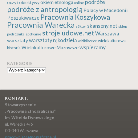
podróże
okiem etnologa
oczy i obiektywy
online
podróże z antropologią
Polacy w Macedonii
Pracownia Koszykowa
Poszukiwacze
Pracownia Warecka
skanseny.net
s3ktor
sklep
strojeludowe.net
Warszawa
podróżnika
spotkanie
warsztaty rękodzieła
warsztaty
wielokulturowa
w bibliotece
wspieramy
Wielokulturowe Mazowsze
historia
KATEGORIE
Kategorie
KONTAKT:
Stowarzyszenie
„Pracownia Etnograficzna”
im. Witolda Dynowskiego
ul. Warecka 4/6
00-040 Warszawa
pracownia@etnograficzna.pl