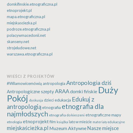
domkifinskie.etnograficzna.pl
etnoprojekt.pl
mapa.etnograficzna.pl
miejskasciezka.pl
podroze.etnograficzna.pl
polacywmacedonii.net
skanseny.net
strojeludowe.net
warszawa.etnograficzna.pl
WIEŚCI Z PROJEKTÓW
Antropologia dziś
#Wilamowicemówią
antropologia
Duży
ARAA
Antropologiczne szepty
domki fińskie
Pokój
Edukuj z
edukacja
dzieci
dyskusja
etnografia dla
antropologią
etnografia
najmłodszych
etnograficzne mapy
etnografia do kieszeni
etnoprojekt
etnologia
film
lato w mieście
książka
materiały edukacyjne
miejskaścieżka.pl
Nasze miejsce
Muzeum Aktywne