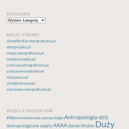
KATEGORIE
Kategorie
NASZE STRONY:
domkifinskie.etnograficzna.pl
etnoprojekt.pl
mapa.etnograficzna.pl
miejskasciezka.pl
podroze.etnograficzna.pl
polacywmacedonii.net
skanseny.net
strojeludowe.net
warszawa.etnograficzna.pl
WIEŚCI Z PROJEKTÓW
Antropologia dziś
#Wilamowicemówią
antropologia
Duży
ARAA
Antropologiczne szepty
domki fińskie