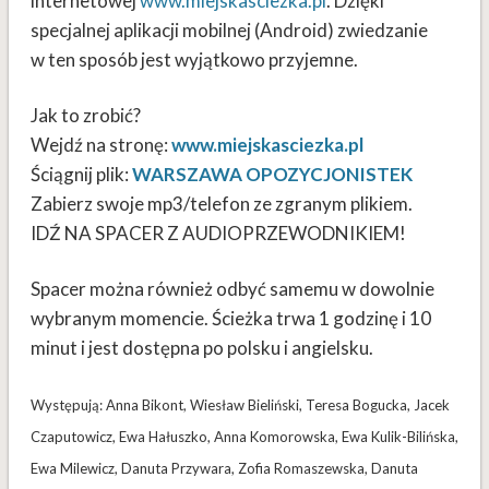
internetowej
www.miejskasciezka.pl
. Dzięki
specjalnej aplikacji mobilnej (Android) zwiedzanie
w ten sposób jest wyjątkowo przyjemne.
Jak to zrobić?
Wejdź na stronę:
www.miejskasciezka.pl
Ściągnij plik:
WARSZAWA OPOZYCJONISTEK
Zabierz swoje mp3/telefon ze zgranym plikiem.
IDŹ NA SPACER Z AUDIOPRZEWODNIKIEM!
Spacer można również odbyć samemu w dowolnie
wybranym momencie. Ścieżka trwa 1 godzinę i 10
minut i jest dostępna po polsku i angielsku.
Występują: Anna Bikont, Wiesław Bieliński, Teresa Bogucka, Jacek
Czaputowicz, Ewa Hałuszko, Anna Komorowska, Ewa Kulik-Bilińska,
Ewa Milewicz, Danuta Przywara, Zofia Romaszewska, Danuta