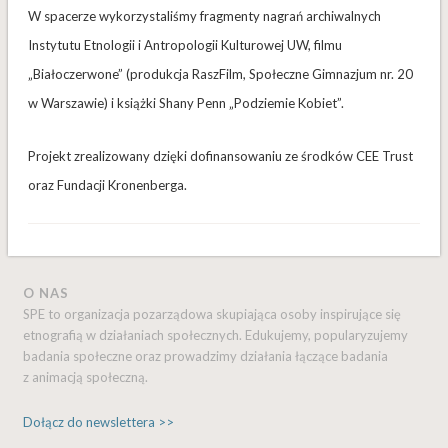
W spacerze wykorzystaliśmy fragmenty nagrań archiwalnych
Instytutu Etnologii i Antropologii Kulturowej UW, filmu
„Białoczerwone” (produkcja RaszFilm, Społeczne Gimnazjum nr. 20
w Warszawie) i książki Shany Penn „Podziemie Kobiet”.
Projekt zrealizowany dzięki dofinansowaniu ze środków CEE Trust
oraz Fundacji Kronenberga.
O NAS
SPE to organizacja pozarządowa skupiająca osoby inspirujące się
etnografią w działaniach społecznych. Edukujemy, popularyzujemy
badania społeczne oraz prowadzimy działania łączące badania
z animacją społeczną.
Dołącz do newslettera >>