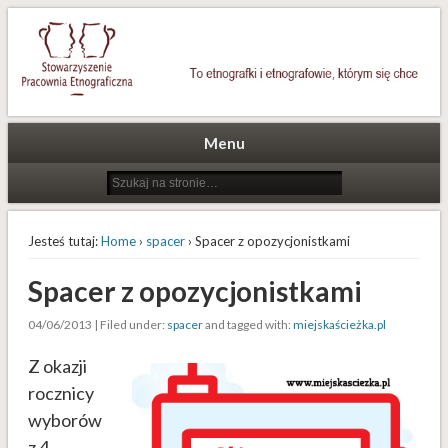
To etnografki i etnografowie, którym się chce
Stowarzyszenie Pracownia
Etnograficzna
Menu
Jesteś tutaj:
Home
›
spacer
› Spacer z opozycjonistkami
Spacer z opozycjonistkami
04/06/2013 | Filed under:
spacer
and tagged with:
miejskaścieżka.pl
Z okazji
rocznicy
wyborów
z 4