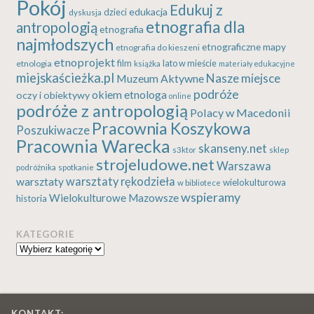
Pokój
Edukuj z
edukacja
dzieci
dyskusja
etnografia dla
antropologią
etnografia
najmłodszych
etnograficzne mapy
etnografia do kieszeni
etnoprojekt
etnologia
film
lato w mieście
książka
materiały edukacyjne
miejskaścieżka.pl
Nasze miejsce
Muzeum Aktywne
podróże
okiem etnologa
oczy i obiektywy
online
podróże z antropologią
Polacy w Macedonii
Pracownia Koszykowa
Poszukiwacze
Pracownia Warecka
skanseny.net
s3ktor
sklep
strojeludowe.net
Warszawa
podróżnika
spotkanie
warsztaty rękodzieła
warsztaty
wielokulturowa
w bibliotece
wspieramy
Wielokulturowe Mazowsze
historia
KATEGORIE
Kategorie
KONTAKT: