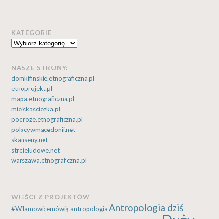
KATEGORIE
Kategorie
NASZE STRONY:
domkifinskie.etnograficzna.pl
etnoprojekt.pl
mapa.etnograficzna.pl
miejskasciezka.pl
podroze.etnograficzna.pl
polacywmacedonii.net
skanseny.net
strojeludowe.net
warszawa.etnograficzna.pl
WIEŚCI Z PROJEKTÓW
Antropologia dziś
#Wilamowicemówią
antropologia