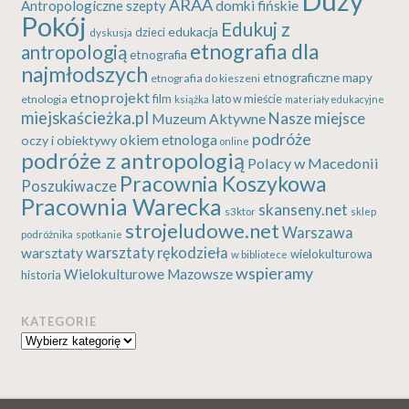
Duży
ARAA
Antropologiczne szepty
domki fińskie
Pokój
Edukuj z
edukacja
dzieci
dyskusja
etnografia dla
antropologią
etnografia
najmłodszych
etnograficzne mapy
etnografia do kieszeni
etnoprojekt
etnologia
film
lato w mieście
książka
materiały edukacyjne
miejskaścieżka.pl
Nasze miejsce
Muzeum Aktywne
podróże
okiem etnologa
oczy i obiektywy
online
podróże z antropologią
Polacy w Macedonii
Pracownia Koszykowa
Poszukiwacze
Pracownia Warecka
skanseny.net
s3ktor
sklep
strojeludowe.net
Warszawa
podróżnika
spotkanie
warsztaty rękodzieła
warsztaty
wielokulturowa
w bibliotece
wspieramy
Wielokulturowe Mazowsze
historia
KATEGORIE
Kategorie