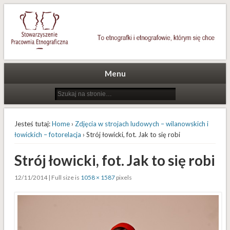
To etnografki i etnografowie, którym się chce
Stowarzyszenie Pracownia
Etnograficzna
Menu
Jesteś tutaj:
Home
›
Zdjęcia w strojach ludowych – wilanowskich i
łowickich – fotorelacja
› Strój łowicki, fot. Jak to się robi
Strój łowicki, fot. Jak to się robi
12/11/2014 | Full size is
1058 × 1587
pixels