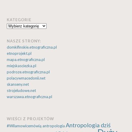
KATEGORIE
Kategorie
NASZE STRONY:
domkifinskie.etnograficzna.pl
etnoprojekt.pl
mapa.etnograficzna.pl
miejskasciezka.pl
podroze.etnograficzna.pl
polacywmacedonii.net
skanseny.net
strojeludowe.net
warszawa.etnograficzna.pl
WIEŚCI Z PROJEKTÓW
Antropologia dziś
#Wilamowicemówią
antropologia