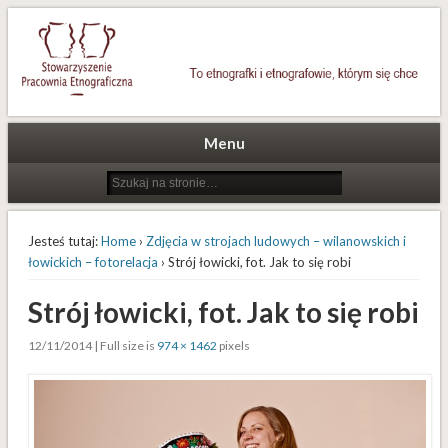
To etnografki i etnografowie, którym się chce
Stowarzyszenie Pracownia
Etnograficzna
Menu
Jesteś tutaj:
Home
›
Zdjęcia w strojach ludowych – wilanowskich i
łowickich – fotorelacja
› Strój łowicki, fot. Jak to się robi
Strój łowicki, fot. Jak to się robi
12/11/2014 | Full size is
974 × 1462
pixels