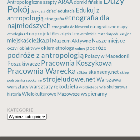
Duży
ARAA
Antropologiczne szepty
domki fińskie
Pokój
Edukuj z
edukacja
dzieci
dyskusja
etnografia dla
antropologią
etnografia
najmłodszych
etnograficzne mapy
etnografia do kieszeni
etnoprojekt
etnologia
film
lato w mieście
książka
materiały edukacyjne
miejskaścieżka.pl
Nasze miejsce
Muzeum Aktywne
podróże
okiem etnologa
oczy i obiektywy
online
podróże z antropologią
Polacy w Macedonii
Pracownia Koszykowa
Poszukiwacze
Pracownia Warecka
skanseny.net
s3ktor
sklep
strojeludowe.net
Warszawa
podróżnika
spotkanie
warsztaty rękodzieła
warsztaty
wielokulturowa
w bibliotece
wspieramy
Wielokulturowe Mazowsze
historia
KATEGORIE
Kategorie