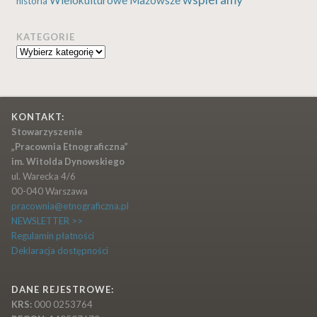
Wielokulturowe Mazowsze
historia
KATEGORIE
Kategorie
KONTAKT:
Stowarzyszenie
„Pracownia Etnograficzna”
im. Witolda Dynowskiego
ul. Warecka 4/6
00-040 Warszawa
pracownia@etnograficzna.pl
NEWSLETTER >>
Regulamin płatności
Deklaracja dostępności
DANE REJESTROWE:
KRS:
000 0253764