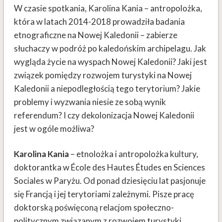
W czasie spotkania, Karolina Kania – antropolożka,
która w latach 2014-2018 prowadziła badania
etnograficzne na Nowej Kaledonii – zabierze
słuchaczy w podróż po kaledońskim archipelagu. Jak
wygląda życie na wyspach Nowej Kaledonii? Jaki jest
związek pomiędzy rozwojem turystyki na Nowej
Kaledonii a niepodległością tego terytorium? Jakie
problemy i wyzwania niesie ze sobą wynik
referendum? I czy dekolonizacja Nowej Kaledonii
jest w ogóle możliwa?
Karolina Kania
– etnolożka i antropolożka kultury,
doktorantka w École des Hautes Études en Sciences
Sociales w Paryżu. Od ponad dziesięciu lat pasjonuje
się Francją i jej terytoriami zależnymi. Pisze pracę
doktorską poświęconą relacjom społeczno-
politycznym związanym z rozwojem turystyki