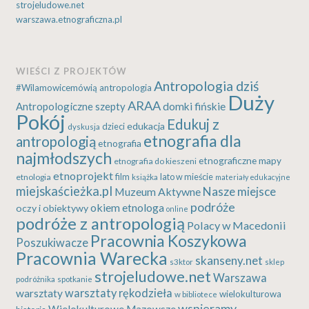
strojeludowe.net
warszawa.etnograficzna.pl
WIEŚCI Z PROJEKTÓW
Antropologia dziś
#Wilamowicemówią
antropologia
Duży
ARAA
Antropologiczne szepty
domki fińskie
Pokój
Edukuj z
edukacja
dzieci
dyskusja
etnografia dla
antropologią
etnografia
najmłodszych
etnograficzne mapy
etnografia do kieszeni
etnoprojekt
etnologia
film
lato w mieście
książka
materiały edukacyjne
miejskaścieżka.pl
Nasze miejsce
Muzeum Aktywne
podróże
okiem etnologa
oczy i obiektywy
online
podróże z antropologią
Polacy w Macedonii
Pracownia Koszykowa
Poszukiwacze
Pracownia Warecka
skanseny.net
s3ktor
sklep
strojeludowe.net
Warszawa
podróżnika
spotkanie
warsztaty rękodzieła
warsztaty
wielokulturowa
w bibliotece
wspieramy