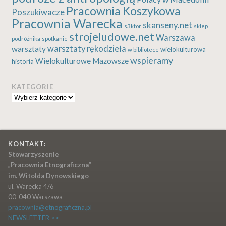
Pracownia Koszykowa
Poszukiwacze
Pracownia Warecka
skanseny.net
s3ktor
sklep
strojeludowe.net
Warszawa
podróżnika
spotkanie
warsztaty rękodzieła
warsztaty
wielokulturowa
w bibliotece
wspieramy
Wielokulturowe Mazowsze
historia
KATEGORIE
Kategorie
KONTAKT:
Stowarzyszenie
„Pracownia Etnograficzna”
im. Witolda Dynowskiego
ul. Warecka 4/6
00-040 Warszawa
pracownia@etnograficzna.pl
NEWSLETTER >>