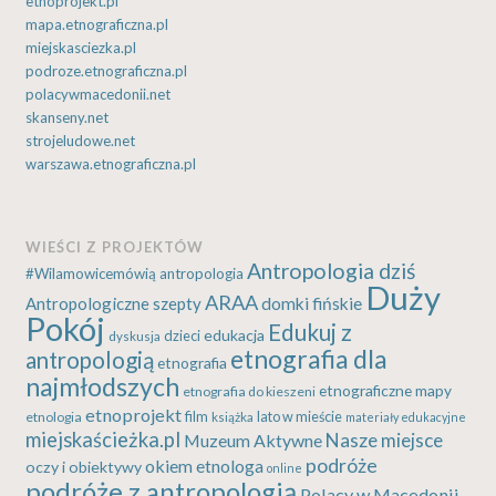
etnoprojekt.pl
mapa.etnograficzna.pl
miejskasciezka.pl
podroze.etnograficzna.pl
polacywmacedonii.net
skanseny.net
strojeludowe.net
warszawa.etnograficzna.pl
WIEŚCI Z PROJEKTÓW
Antropologia dziś
#Wilamowicemówią
antropologia
Duży
ARAA
Antropologiczne szepty
domki fińskie
Pokój
Edukuj z
edukacja
dzieci
dyskusja
etnografia dla
antropologią
etnografia
najmłodszych
etnograficzne mapy
etnografia do kieszeni
etnoprojekt
etnologia
film
lato w mieście
książka
materiały edukacyjne
miejskaścieżka.pl
Nasze miejsce
Muzeum Aktywne
podróże
okiem etnologa
oczy i obiektywy
online
podróże z antropologią
Polacy w Macedonii