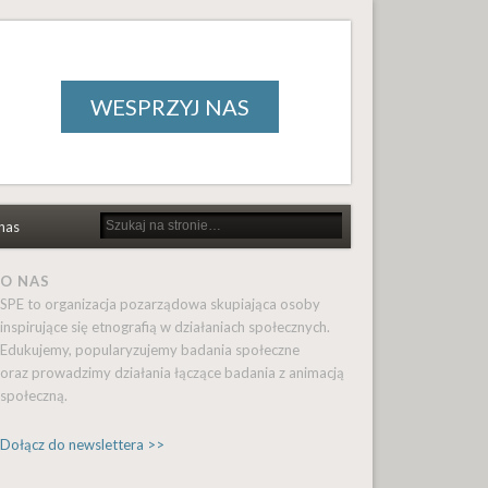
WESPRZYJ NAS
nas
O NAS
SPE to organizacja pozarządowa skupiająca osoby
inspirujące się etnografią w działaniach społecznych.
Edukujemy, popularyzujemy badania społeczne
oraz prowadzimy działania łączące badania z animacją
społeczną.
Dołącz do newslettera >>