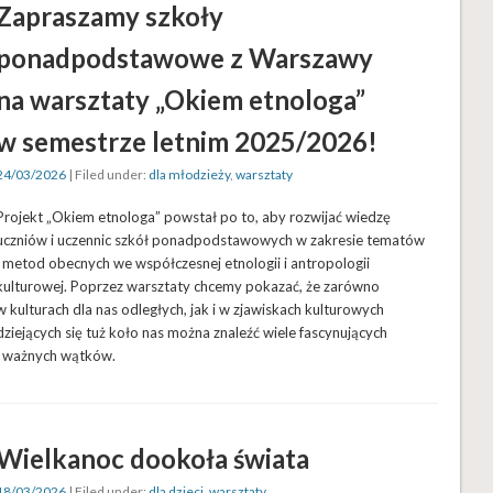
Zapraszamy szkoły
ponadpodstawowe z Warszawy
na warsztaty „Okiem etnologa”
w semestrze letnim 2025/2026!
24/03/2026
| Filed under:
dla młodzieży
,
warsztaty
Projekt „Okiem etnologa” powstał po to, aby rozwijać wiedzę
uczniów i uczennic szkół ponadpodstawowych w zakresie tematów
i metod obecnych we współczesnej etnologii i antropologii
kulturowej. Poprzez warsztaty chcemy pokazać, że zarówno
w kulturach dla nas odległych, jak i w zjawiskach kulturowych
dziejących się tuż koło nas można znaleźć wiele fascynujących
i ważnych wątków.
Wielkanoc dookoła świata
18/03/2026
| Filed under:
dla dzieci
,
warsztaty