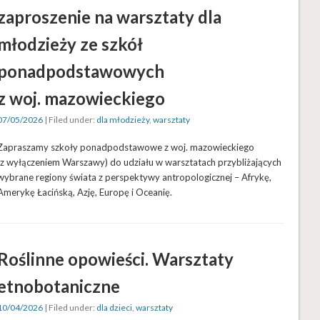
zaproszenie na warsztaty dla
młodzieży ze szkół
ponadpodstawowych
z woj. mazowieckiego
07/05/2026
| Filed under:
dla młodzieży
,
warsztaty
Zapraszamy szkoły ponadpodstawowe z woj. mazowieckiego
(z wyłączeniem Warszawy) do udziału w warsztatach przybliżających
wybrane regiony świata z perspektywy antropologicznej – Afrykę,
Amerykę Łacińską, Azję, Europę i Oceanię.
Roślinne opowieści. Warsztaty
etnobotaniczne
10/04/2026
| Filed under:
dla dzieci
,
warsztaty