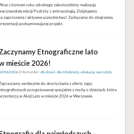
Wraz z końcem roku szkolnego zakończyliśmy realizację
warszawskiej edycji Podróży z antropologią. Dziękujemy
za zaproszenia i aktywne uczestnictwo! Zachęcamy do obejrzenia
prezentacji podsumowującej projekt.
Zaczynamy Etnograficzne lato
w mieście 2026!
10/06/2026
| Filed under:
dla dzieci
,
dla młodzieży
,
edukacja
,
warsztaty
Zapraszamy serdecznie do skorzystania z oferty zajęć
etnograficznych przygotowanej specjalnie z myślą o dzieciach, które
uczestniczą w Akcji Lato w mieście 2026 w Warszawie.
Etnografia dla najmłodszych –