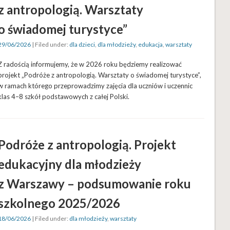
z antropologią. Warsztaty
o świadomej turystyce”
29/06/2026
| Filed under:
dla dzieci
,
dla młodzieży
,
edukacja
,
warsztaty
Z radością informujemy, że w 2026 roku będziemy realizować
projekt „Podróże z antropologią. Warsztaty o świadomej turystyce”,
w ramach którego przeprowadzimy zajęcia dla uczniów i uczennic
klas 4–8 szkół podstawowych z całej Polski.
Podróże z antropologią. Projekt
edukacyjny dla młodzieży
z Warszawy – podsumowanie roku
szkolnego 2025/2026
18/06/2026
| Filed under:
dla młodzieży
,
warsztaty