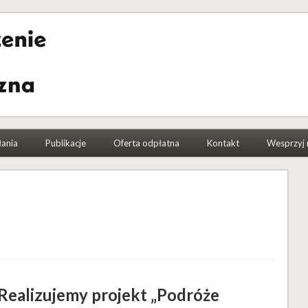
a Etnograficzna
łania
Publikacje
Oferta odpłatna
Kontakt
Wesprzyj 
Realizujemy projekt „Podróże