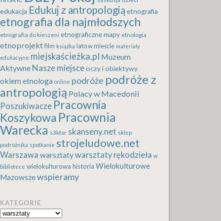
Edukuj z antropologią
edukacja
etnografia
etnografia dla najmłodszych
etnograficzne mapy
etnografia do kieszeni
etnologia
etnoprojekt
film
lato w mieście
książka
materiały
miejskaścieżka.pl
Muzeum
edukacyjne
Nasze miejsce
Aktywne
oczy i obiektywy
podróże z
podróże
okiem etnologa
online
antropologią
Polacy w Macedonii
Pracownia
Poszukiwacze
Pracownia
Koszykowa
Warecka
skanseny.net
s3ktor
sklep
strojeludowe.net
podróżnika
spotkanie
Warszawa
warsztaty rękodzieła
warsztaty
w
Wielokulturowe
wielokulturowa historia
bibliotece
wspieramy
Mazowsze
KATEGORIE
Kategorie