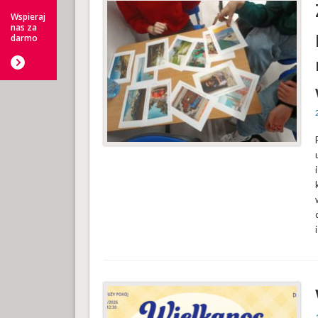
Wspieraj
nas za
darmo