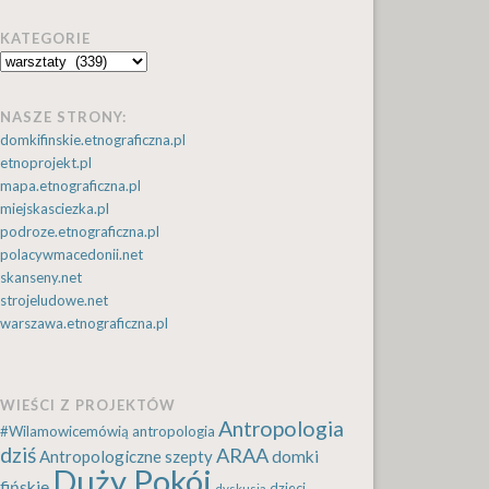
KATEGORIE
Kategorie
NASZE STRONY:
domkifinskie.etnograficzna.pl
etnoprojekt.pl
mapa.etnograficzna.pl
miejskasciezka.pl
podroze.etnograficzna.pl
polacywmacedonii.net
skanseny.net
strojeludowe.net
warszawa.etnograficzna.pl
WIEŚCI Z PROJEKTÓW
Antropologia
#Wilamowicemówią
antropologia
dziś
ARAA
Antropologiczne szepty
domki
Duży Pokój
fińskie
dzieci
dyskusja