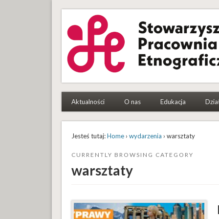
Stowarzyszenie Pracowni
To etnografki i etnografowie, którym się chce
Aktualności
O nas
Edukacja
Dzia
Jesteś tutaj:
Home
›
wydarzenia
› warsztaty
CURRENTLY BROWSING CATEGORY
warsztaty