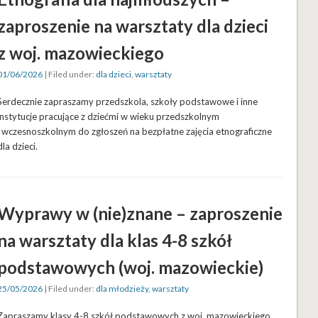
zaproszenie na warsztaty dla dzieci
z woj. mazowieckiego
01/06/2026
| Filed under:
dla dzieci
,
warsztaty
Serdecznie zapraszamy przedszkola, szkoły podstawowe i inne
instytucje pracujące z dziećmi w wieku przedszkolnym
i wczesnoszkolnym do zgłoszeń na bezpłatne zajęcia etnograficzne
dla dzieci.
Wyprawy w (nie)znane – zaproszenie
na warsztaty dla klas 4-8 szkół
podstawowych (woj. mazowieckie)
25/05/2026
| Filed under:
dla młodzieży
,
warsztaty
Zapraszamy klasy 4-8 szkół podstawowych z woj. mazowieckiego