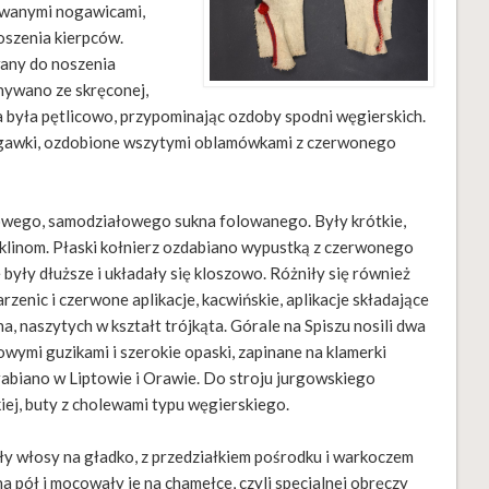
owanymi nogawicami,
oszenia kierpców.
wany do noszenia
nywano ze skręconej,
a była pętlicowo, przypominając ozdoby spodni węgierskich.
nogawki, ozdobione wszytymi oblamówkami z czerwonego
owego, samodziałowego sukna folowanego. Były krótkie,
h klinom. Płaski kołnierz ozdabiano wypustką z czerwonego
 były dłuższe i układały się kloszowo. Różniły się również
zenic i czerwone aplikacje, kacwińskie, aplikacje składające
a, naszytych w kształt trójkąta. Górale na Spiszu nosili dwa
owymi guzikami i szerokie opaski, zapinane na klamerki
biano w Liptowie i Orawie. Do stroju jurgowskiego
iej, buty z cholewami typu węgierskiego.
ły włosy na gładko, z przedziałkiem pośrodku i warkoczem
a pół i mocowały je na chamełce, czyli specjalnej obręczy