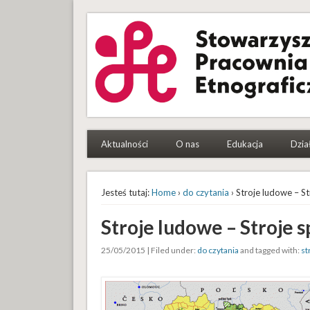
Stowarzyszenie Pracowni
To etnografki i etnografowie, którym się chce
Aktualności
O nas
Edukacja
Dzia
Jesteś tutaj:
Home
›
do czytania
› Stroje ludowe – St
Stroje ludowe – Stroje s
25/05/2015 | Filed under:
do czytania
and tagged with:
st