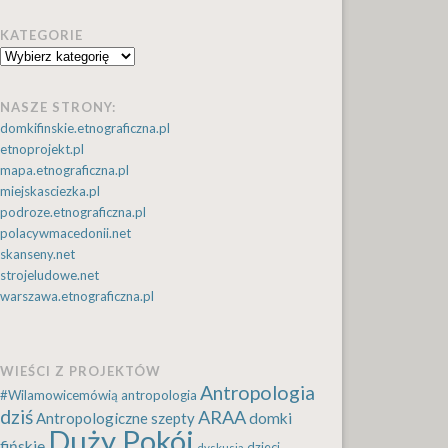
KATEGORIE
Kategorie
NASZE STRONY:
domkifinskie.etnograficzna.pl
etnoprojekt.pl
mapa.etnograficzna.pl
miejskasciezka.pl
podroze.etnograficzna.pl
polacywmacedonii.net
skanseny.net
strojeludowe.net
warszawa.etnograficzna.pl
WIEŚCI Z PROJEKTÓW
Antropologia
#Wilamowicemówią
antropologia
dziś
ARAA
Antropologiczne szepty
domki
Duży Pokój
fińskie
dzieci
dyskusja