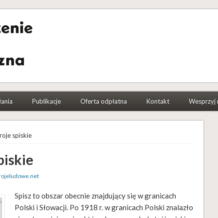
a Etnograficzna
łania
Publikacje
Oferta odpłatna
Kontakt
Wesprzyj 
roje spiskie
piskie
rojeludowe.net
Spisz to obszar obecnie znajdujący się w granicach
Polski i Słowacji. Po 1918 r. w granicach Polski znalazło