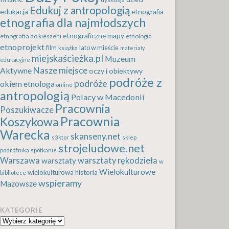
Edukuj z antropologią
edukacja
etnografia
etnografia dla najmłodszych
etnograficzne mapy
etnografia do kieszeni
etnologia
etnoprojekt
film
lato w mieście
książka
materiały
miejskaścieżka.pl
Muzeum
edukacyjne
Nasze miejsce
Aktywne
oczy i obiektywy
podróże z
podróże
okiem etnologa
online
antropologią
Polacy w Macedonii
Pracownia
Poszukiwacze
Pracownia
Koszykowa
Warecka
skanseny.net
s3ktor
sklep
strojeludowe.net
podróżnika
spotkanie
Warszawa
warsztaty rękodzieła
warsztaty
w
Wielokulturowe
wielokulturowa historia
bibliotece
wspieramy
Mazowsze
KATEGORIE
Kategorie