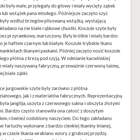
pki były małe, przylegały do głowy i miały wycięty ząbek
tu lub wstążek pana młodego. Późniejsze zaczęto szyć
e były wzdłuż brzegów plisowaną wstążką, wystającą
kładano na nie białe rąbkowe chustki. Koszule szyte były
 bez przyramkowy, marszczony. Były krótkie i miały bardzo
 je haftem czarnym lub białym. Koszule trybskie tkano
mankietach tkanymi paskami. Później zaczęto nosić koszule
kiego płótna z krez
ą pod szyją. W odmianie kacwińskiej
e miały naszywaną fabryczną, przeważnie czerwoną taśmę,
ej białe ząbki.
ce jurgowskie szyte były zarówno z płótna
iałowego, jak i z materiałów fabrycznych. Reprezentacyjną
 była janglija, uszyta z czerwonego sukna i obszyta złotymi
i. Bardzo często stanowiła ona całość z doszytym
iem, również ozdobiony naszyciem. Do tego zakładano
e fartuchy wykonane z bardzo cienkiej tkaniny lnianej,
ą w czasie tkania wrabiano wzory z grubszej przędzy.