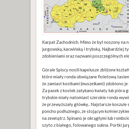
Karpat Zachodnich. Mimo że był noszony na ni
jurgowską, kacwińską i trybską. Najbardziej t
zdobieniami oraz nazwami poszczególnych e
Górale Spiscy nosili kapelusze zbliżone kszta
które miały ronda obwiązane fioletową tasiem
że zamiast kostkami (muszelkami) zdobiono je
Za pasek z kostek zatykano kwiaty lub pióra g
trybskie miały natomiast szerokie ronda wywin
że przewyższały główkę.. Najstarsze koszule s
poncho podłużnego, ze stojącym kołnierzyki
na zewnątrz. Spinano je okrągłymi lub romboid
szyto z białego, folowanego sukna. Portki ju