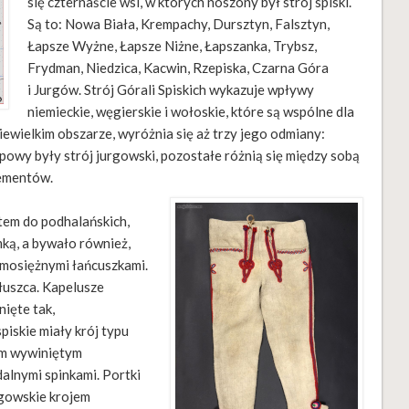
się czternaście wsi, w których noszony był strój spiski.
Są to: Nowa Biała, Krempachy, Dursztyn, Falsztyn,
Łapsze Wyżne, Łapsze Niżne, Łapszanka, Trybsz,
Frydman, Niedzica, Kacwin, Rzepiska, Czarna Góra
i Jurgów. Strój Górali Spiskich wykazuje wpływy
niemieckie, węgierskie i wołoskie, które są wspólne dla
ewielkim obszarze, wyróżnia się aż trzy jego odmiany:
ypowy były strój jurgowski, pozostałe różnią się między sobą
lementów.
łtem do podhalańskich,
ką, a bywało również,
 mosiężnymi łańcuszkami.
łuszca. Kapelusze
ięte tak,
piskie miały krój typu
em wywiniętym
alnymi spinkami. Portki
rgowskie krojem