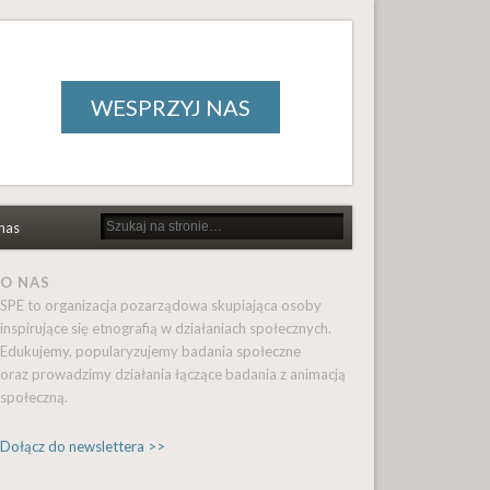
WESPRZYJ NAS
nas
O NAS
SPE to organizacja pozarządowa skupiająca osoby
inspirujące się etnografią w działaniach społecznych.
Edukujemy, popularyzujemy badania społeczne
oraz prowadzimy działania łączące badania z animacją
społeczną.
Dołącz do newslettera >>