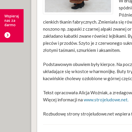
W drug
spódni
Późnie
Wspieraj
nas za
cienkich tkanin fabrycznych. Zmieniała się r
darmo
noszono np. zapaski z czarnej alpaki zwanej 
zakładano kabatki zwane również lejbikami. By
pleców i przodów. Szyto je z czerwonego suk
złotymi taśmami, sznurkiem i aksamitem.
Podstawowym obuwiem były kierpce. Na począ
układające się w kostce w harmonijkę. Buty t
kacwińskie cholewy ozdobione w górnej częśc
Tekst opracowała Alicja Woźniak, a zredagow
Więcej informacji na
www.strojeludowe.net.
Rozbudowę strony strojeludowe.net wspiera f