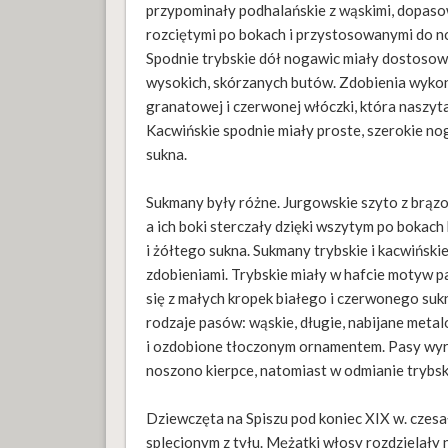
przypominały podhalańskie z wąskimi, dopas
rozciętymi po bokach i przystosowanymi do n
Spodnie trybskie dół nogawic miały dostoso
wysokich, skórzanych butów. Zdobienia wyko
granatowej i czerwonej włóczki, która naszyt
Kacwińskie spodnie miały proste, szerokie 
sukna.
Sukmany były różne. Jurgowskie szyto z brąz
a ich boki sterczały dzięki wszytym po bokac
i żółtego sukna. Sukmany trybskie i kacwińskie
zdobieniami. Trybskie miały w hafcie motyw par
się z małych kropek białego i czerwonego sukn
rodzaje pasów: wąskie, długie, nabijane metal
i ozdobione tłoczonym ornamentem. Pasy wyra
noszono kierpce, natomiast w odmianie trybsk
Dziewczęta na Spiszu pod koniec XIX w. czesa
splecionym z tyłu. Mężatki włosy rozdzielały n