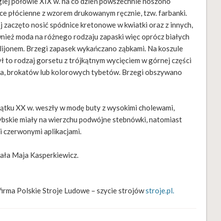
iej połowie XIX w. na co dzień powszechnie noszono
ce płócienne z wzorem drukowanym ręcznie, tzw. farbanki.
j zaczęto nosić spódnice kretonowe w kwiatki oraz z innych,
ównież moda na różnego rodzaju zapaski więc oprócz białych
orlijonem. Brzegi zapasek wykańczano ząbkami. Na koszule
ł to rodzaj gorsetu z trójkątnym wycięciem w górnej części
na, brokatów lub kolorowych tybetów. Brzegi obszywano
tku XX w. weszły w modę buty z wysokimi cholewami,
rybskie miały na wierzchu podwójne stebnówki, natomiast
i czerwonymi aplikacjami.
ała Maja Kasperkiewicz.
irma Polskie Stroje Ludowe – szycie strojów
stroje.pl.