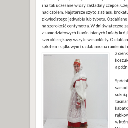
i na tak uczesane włosy zakładały czepce. Cze
nad czołem. Najstarsze szyto z atłasu, broka
z kwiecistego jedwabiu lub tybetu. Ozdabian
na szerokość centymetra. W dni świąteczne za
z samodziałowych tkanin lnianych i miały krój
szerokie rękawy wszyte w mankiety. Ozdabiano
splotem rządkowym i ozdabiano na ramieniu i 
z cien
koszul
a późni
Spódni
samodz
suknią
taśmam
kabatk
rąbkow
w któr