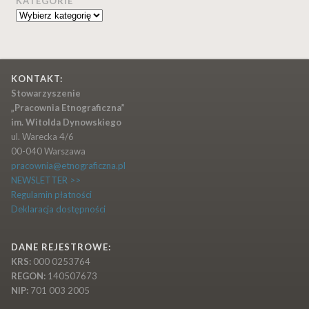
KATEGORIE
Kategorie
KONTAKT:
Stowarzyszenie
„Pracownia Etnograficzna”
im. Witolda Dynowskiego
ul. Warecka 4/6
00-040 Warszawa
pracownia@etnograficzna.pl
NEWSLETTER >>
Regulamin płatności
Deklaracja dostępności
DANE REJESTROWE:
KRS:
000 0253764
REGON:
140507673
NIP:
701 003 2005