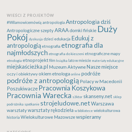
WIEŚCI Z PROJEKTÓW
Antropologia dziś
#Wilamowicemówią
antropologia
Duży
ARAA
Antropologiczne szepty
domki fińskie
Pokój
Edukuj z
edukacja
dzieci
dyskusja
etnografia dla
antropologią
etnografia
najmłodszych
etnograficzne mapy
etnografia do kieszeni
etnoprojekt
etnologia
film
lato w mieście
książka
materiały edukacyjne
miejskaścieżka.pl
Nasze miejsce
Muzeum Aktywne
podróże
okiem etnologa
oczy i obiektywy
online
podróże z antropologią
Polacy w Macedonii
Pracownia Koszykowa
Poszukiwacze
Pracownia Warecka
skanseny.net
s3ktor
sklep
strojeludowe.net
Warszawa
podróżnika
spotkanie
warsztaty rękodzieła
warsztaty
wielokulturowa
w bibliotece
wspieramy
Wielokulturowe Mazowsze
historia