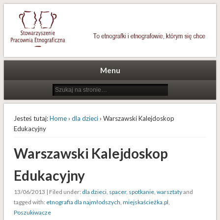
To etnografki i etnografowie, którym się chce
Stowarzyszenie Pracownia
Etnograficzna
Menu
Jesteś tutaj:
Home
›
dla dzieci
› Warszawski Kalejdoskop
Edukacyjny
Warszawski Kalejdoskop
Edukacyjny
13/06/2013 | Filed under:
dla dzieci
,
spacer
,
spotkanie
,
warsztaty
and
tagged with:
etnografia dla najmłodszych
,
miejskaścieżka.pl
,
Poszukiwacze