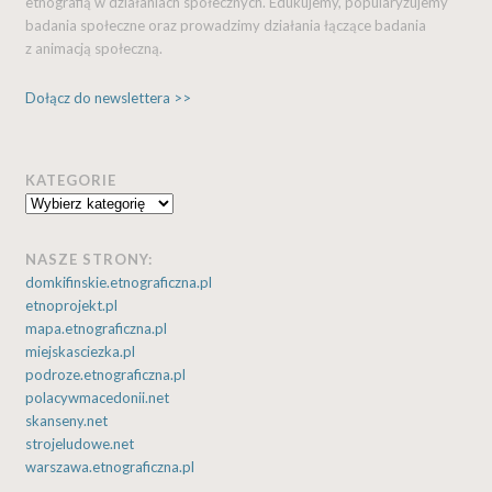
etnografią w działaniach społecznych. Edukujemy, popularyzujemy
badania społeczne oraz prowadzimy działania łączące badania
z animacją społeczną.
Dołącz do newslettera >>
KATEGORIE
Kategorie
NASZE STRONY:
domkifinskie.etnograficzna.pl
etnoprojekt.pl
mapa.etnograficzna.pl
miejskasciezka.pl
podroze.etnograficzna.pl
polacywmacedonii.net
skanseny.net
strojeludowe.net
warszawa.etnograficzna.pl