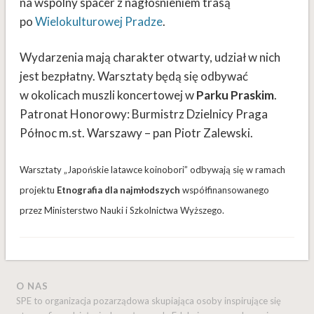
na wspólny spacer z nagłośnieniem trasą
po
Wielokulturowej Pradze
.
Wydarzenia mają charakter otwarty, udział w nich
jest bezpłatny. Warsztaty będą się odbywać
w okolicach muszli koncertowej w
Parku Praskim
.
Patronat Honorowy: Burmistrz Dzielnicy Praga
Północ m.st. Warszawy – pan Piotr Zalewski.
Warsztaty „Japońskie latawce koinobori” odbywają się w ramach
projektu
Etnografia dla najmłodszych
współfinansowanego
przez Ministerstwo Nauki i Szkolnictwa Wyższego.
O NAS
SPE to organizacja pozarządowa skupiająca osoby inspirujące się