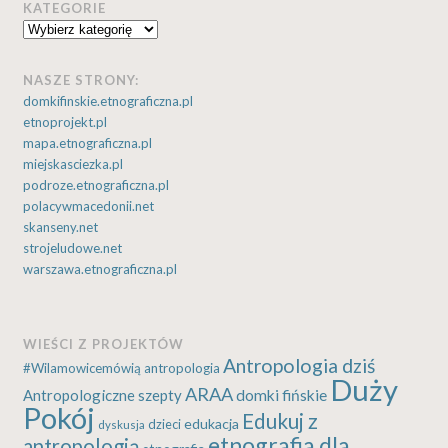
KATEGORIE
Kategorie
NASZE STRONY:
domkifinskie.etnograficzna.pl
etnoprojekt.pl
mapa.etnograficzna.pl
miejskasciezka.pl
podroze.etnograficzna.pl
polacywmacedonii.net
skanseny.net
strojeludowe.net
warszawa.etnograficzna.pl
WIEŚCI Z PROJEKTÓW
Antropologia dziś
#Wilamowicemówią
antropologia
Duży
ARAA
Antropologiczne szepty
domki fińskie
Pokój
Edukuj z
edukacja
dzieci
dyskusja
etnografia dla
antropologią