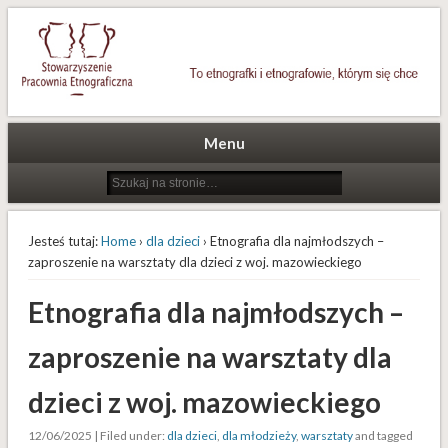
To etnografki i etnografowie, którym się chce
Stowarzyszenie Pracownia
Etnograficzna
Menu
Jesteś tutaj:
Home
›
dla dzieci
› Etnografia dla najmłodszych –
zaproszenie na warsztaty dla dzieci z woj. mazowieckiego
Etnografia dla najmłodszych –
zaproszenie na warsztaty dla
dzieci z woj. mazowieckiego
12/06/2025 | Filed under:
dla dzieci
,
dla młodzieży
,
warsztaty
and tagged