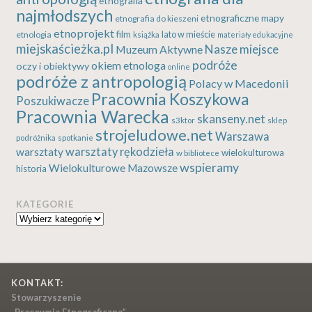
etnografia
najmłodszych
etnograficzne mapy
etnografia do kieszeni
etnoprojekt
etnologia
film
lato w mieście
książka
materiały edukacyjne
miejskaścieżka.pl
Nasze miejsce
Muzeum Aktywne
podróże
okiem etnologa
oczy i obiektywy
online
podróże z antropologią
Polacy w Macedonii
Pracownia Koszykowa
Poszukiwacze
Pracownia Warecka
skanseny.net
s3ktor
sklep
strojeludowe.net
Warszawa
podróżnika
spotkanie
warsztaty rękodzieła
warsztaty
wielokulturowa
w bibliotece
wspieramy
Wielokulturowe Mazowsze
historia
KATEGORIE
Kategorie
KONTAKT:
Stowarzyszenie