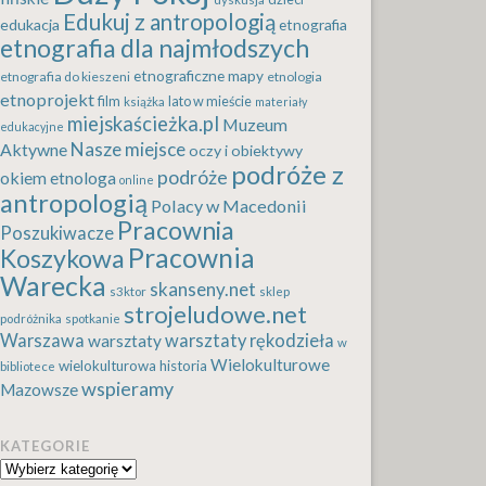
Edukuj z antropologią
edukacja
etnografia
etnografia dla najmłodszych
etnograficzne mapy
etnografia do kieszeni
etnologia
etnoprojekt
film
lato w mieście
książka
materiały
miejskaścieżka.pl
Muzeum
edukacyjne
Nasze miejsce
Aktywne
oczy i obiektywy
podróże z
podróże
okiem etnologa
online
antropologią
Polacy w Macedonii
Pracownia
Poszukiwacze
Pracownia
Koszykowa
Warecka
skanseny.net
s3ktor
sklep
strojeludowe.net
podróżnika
spotkanie
Warszawa
warsztaty rękodzieła
warsztaty
w
Wielokulturowe
wielokulturowa historia
bibliotece
wspieramy
Mazowsze
KATEGORIE
Kategorie