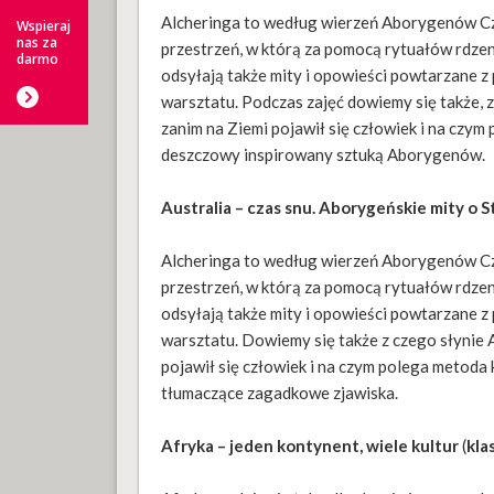
Alcheringa to według wierzeń Aborygenów Czas
Wspieraj
nas za
przestrzeń, w którą za pomocą rytuałów rdzen
darmo
odsyłają także mity i opowieści powtarzane z 
warsztatu. Podczas zajęć dowiemy się także, z
zanim na Ziemi pojawił się człowiek i na czy
deszczowy inspirowany sztuką Aborygenów.
Australia – czas snu. Aborygeńskie mity o 
Alcheringa to według wierzeń Aborygenów Czas
przestrzeń, w którą za pomocą rytuałów rdzen
odsyłają także mity i opowieści powtarzane z 
warsztatu. Dowiemy się także z czego słynie 
pojawił się człowiek i na czym polega metod
tłumaczące zagadkowe zjawiska.
Afryka – jeden kontynent, wiele kultur
(
kla