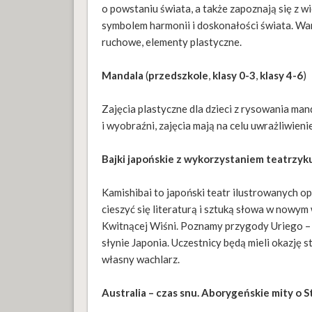
o powstaniu świata, a także zapoznają się z wie
symbolem harmonii i doskonałości świata. War
ruchowe, elementy plastyczne.
Mandala
(
przedszkole
,
klasy 0-3
,
klasy 4-6
)
Zajęcia plastyczne dla dzieci z rysowania man
i wyobraźni, zajęcia mają na celu uwrażliwieni
Bajki japońskie z wykorzystaniem teatrzyk
Kamishibai to japoński teatr ilustrowanych o
cieszyć się literaturą i sztuką słowa w nowy
Kwitnącej Wiśni. Poznamy przygody Uriego – 
słynie Japonia. Uczestnicy będą mieli okazję
własny wachlarz.
Australia – czas snu. Aborygeńskie mity o 