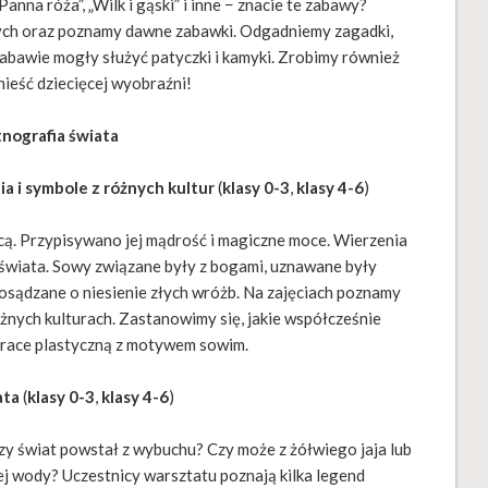
anna róża”, „Wilk i gąski” i inne − znacie te zabawy?
ych oraz poznamy dawne zabawki. Odgadniemy zagadki,
abawie mogły służyć patyczki i kamyki. Zrobimy również
ieść dziecięcej wyobraźni!
tnografia świata
a i symbole z różnych
kultur
(
klasy 0-3
,
klasy 4-6
)
cą. Przypisywano jej mądrość i magiczne moce. Wierzenia
świata. Sowy związane były z bogami, uznawane były
posądzane o niesienie złych wróżb. Na zajęciach poznamy
nych kulturach. Zastanowimy się, jakie współcześnie
prace plastyczną z motywem sowim.
ata
(
klasy 0-3
,
klasy 4-6
)
 Czy świat powstał z wybuchu? Czy może z żółwiego jaja lub
iej wody? Uczestnicy warsztatu poznają kilka legend