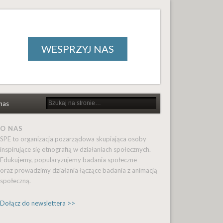
WESPRZYJ NAS
nas
O NAS
SPE to organizacja pozarządowa skupiająca osoby
inspirujące się etnografią w działaniach społecznych.
Edukujemy, popularyzujemy badania społeczne
oraz prowadzimy działania łączące badania z animacją
społeczną.
Dołącz do newslettera >>