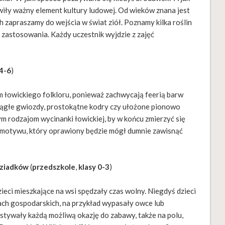
wiły ważny element kultury ludowej. Od wieków znana jest
h zapraszamy do wejścia w świat ziół. Poznamy kilka roślin
i zastosowania. Każdy uczestnik wyjdzie z zajęć
 4-6
)
 łowickiego folkloru, ponieważ zachwycają feerią barw
rągłe gwiozdy, prostokątne kodry czy ułożone pionowo
m rodzajom wycinanki łowickiej, by w końcu zmierzyć się
motywu, który oprawiony będzie mógł dumnie zawisnąć
dziadków
(
przedszkole
,
klasy 0-3
)
ieci mieszkające na wsi spędzały czas wolny. Niegdyś dzieci
ch gospodarskich, na przykład wypasały owce lub
stywały każdą możliwą okazję do zabawy, także na polu,