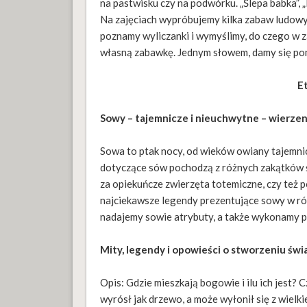
na pastwisku czy na podwórku. „Ślepa babka”, „P
Na zajęciach wypróbujemy kilka zabaw ludow
poznamy wyliczanki i wymyślimy, do czego w z
własną zabawkę. Jednym słowem, damy się pon
E
Sowy – tajemnicze i nieuchwytne – wierzeni
Sowa to ptak nocy, od wieków owiany tajemni
dotyczące sów pochodzą z różnych zakątków 
za opiekuńcze zwierzęta totemiczne, czy też 
najciekawsze legendy prezentujące sowy w róż
nadajemy sowie atrybuty, a także wykonamy 
Mity, legendy i opowieści o stworzeniu świ
Opis: Gdzie mieszkają bogowie i ilu ich jest?
wyrósł jak drzewo, a może wyłonił się z wielk