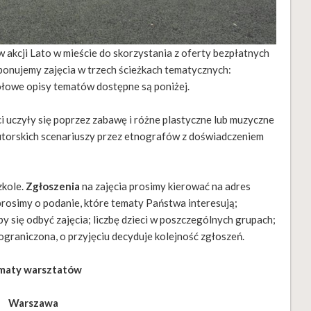
 akcji Lato w mieście do skorzystania z oferty bezpłatnych
onujemy zajęcia w trzech ścieżkach tematycznych:
ółowe opisy tematów dostępne są poniżej.
i uczyły się poprzez zabawę i różne plastyczne lub muzyczne
utorskich scenariuszy przez etnografów z doświadczeniem
zkole.
Zgłoszenia
na zajęcia prosimy kierować na adres
rosimy o podanie, które tematy Państwa interesują;
yby się odbyć zajęcia; liczbę dzieci w poszczególnych grupach;
ograniczona, o przyjęciu decyduje kolejność zgłoszeń.
maty warsztatów
Warszawa