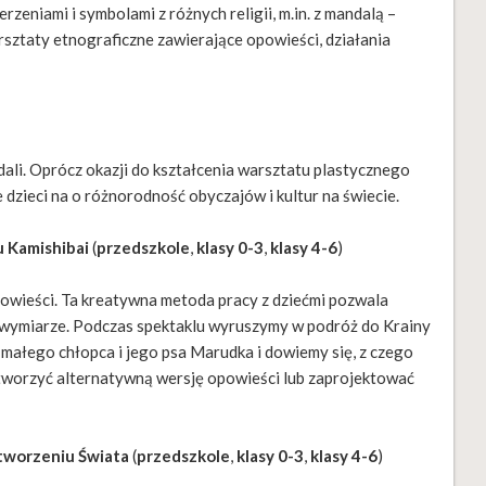
rzeniami i symbolami z różnych religii, m.in. z mandalą –
sztaty etnograficzne zawierające opowieści, działania
dali. Oprócz okazji do kształcenia warsztatu plastycznego
e dzieci na o różnorodność obyczajów i kultur na świecie.
u Kamishibai
(
przedszkole
,
klasy 0-3
,
klasy 4-6
)
powieści. Ta kreatywna metoda pracy z dziećmi pozwala
m wymiarze. Podczas spektaklu wyruszymy w podróż do Krainy
małego chłopca i jego psa Marudka i dowiemy się, z czego
 stworzyć alternatywną wersję opowieści lub zaprojektować
Stworzeniu Świata
(
przedszkole
,
klasy 0-3
,
klasy 4-6
)