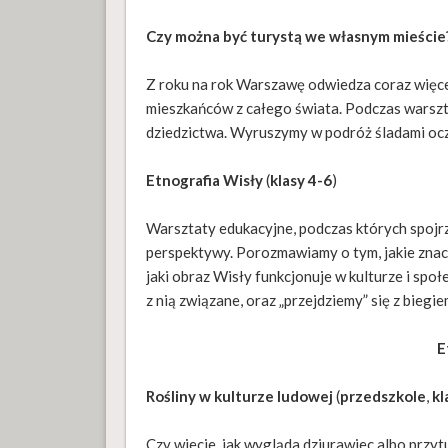
Czy można być turystą we własnym mieście
Z roku na rok Warszawę odwiedza coraz więce
mieszkańców z całego świata. Podczas warsz
dziedzictwa. Wyruszymy w podróż śladami ocz
Etnografia Wisły
(
klasy 4-6
)
Warsztaty edukacyjne, podczas których spojrz
perspektywy. Porozmawiamy o tym, jakie znacze
jaki obraz Wisły funkcjonuje w kulturze i sp
z nią związane, oraz „przejdziemy” się z biegie
E
Rośliny w kulturze ludowej
(
przedszkole
,
kl
Czy wiecie, jak wygląda dziurawiec albo przy