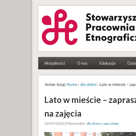
Stowarzyszenie Pracowni
To etnografki i etnografowie, którym się chce
Aktualności
O nas
Edukacja
Dzia
Jesteś tutaj:
Home
›
dla dzieci
› Lato w mieście – za
Lato w mieście – zapra
na zajęcia
13/07/2020 | Filed under:
dla dzieci
,
warsztaty