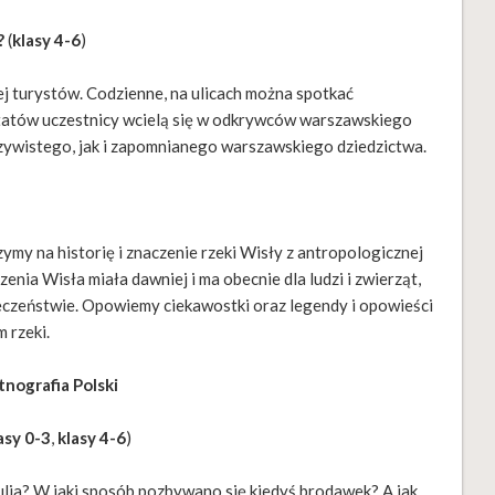
?
(
klasy 4-6
)
j turystów. Codzienne, na ulicach można spotkać
tatów uczestnicy wcielą się w odkrywców warszawskiego
ywistego, jak i zapomnianego warszawskiego dziedzictwa.
ymy na historię i znaczenie rzeki Wisły z antropologicznej
nia Wisła miała dawniej i ma obecnie dla ludzi i zwierząt,
ołeczeństwie. Opowiemy ciekawostki oraz legendy i opowieści
m rzeki.
tnografia Polski
asy 0-3
,
klasy 4-6
)
tulia? W jaki sposób pozbywano się kiedyś brodawek? A jak