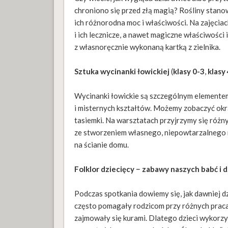
chroniono się przed złą magią? Rośliny stano
ich różnorodna moc i właściwości. Na zajęciac
i ich lecznicze, a nawet magiczne właściwości 
z własnoręcznie wykonaną kartką z zielnika.
Sztuka wycinanki łowickiej
(
klasy 0-3
,
klasy
Wycinanki łowickie są szczególnym elementem
i misternych kształtów. Możemy zobaczyć ok
tasiemki. Na warsztatach przyjrzymy się różny
ze stworzeniem własnego, niepowtarzalnego 
na ścianie domu.
Folklor dziecięcy − zabawy naszych babć i 
Podczas spotkania dowiemy się, jak dawniej dz
często pomagały rodzicom przy różnych praca
zajmowały się kurami. Dlatego dzieci wykorzy