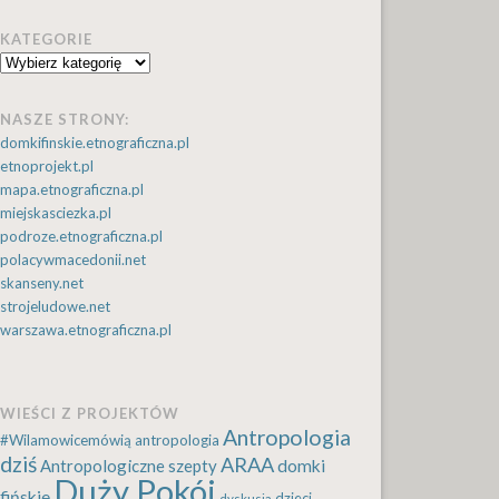
KATEGORIE
Kategorie
NASZE STRONY:
domkifinskie.etnograficzna.pl
etnoprojekt.pl
mapa.etnograficzna.pl
miejskasciezka.pl
podroze.etnograficzna.pl
polacywmacedonii.net
skanseny.net
strojeludowe.net
warszawa.etnograficzna.pl
WIEŚCI Z PROJEKTÓW
Antropologia
#Wilamowicemówią
antropologia
dziś
ARAA
Antropologiczne szepty
domki
Duży Pokój
fińskie
dzieci
dyskusja