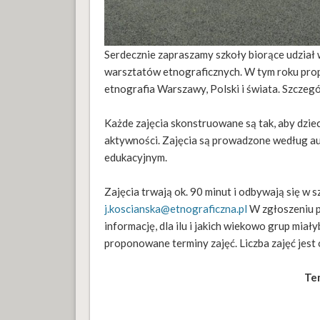
Serdecznie zapraszamy szkoły biorące udział w
warsztatów etnograficznych. W tym roku prop
etnografia Warszawy, Polski i świata. Szczeg
Każde zajęcia skonstruowane są tak, aby dziec
aktywności. Zajęcia są prowadzone według a
edukacyjnym.
Zajęcia trwają ok. 90 minut i odbywają się w s
j.koscianska@etnograficzna.pl
W zgłoszeniu p
informację, dla ilu i jakich wiekowo grup miał
proponowane terminy zajęć. Liczba zajęć jest 
Te