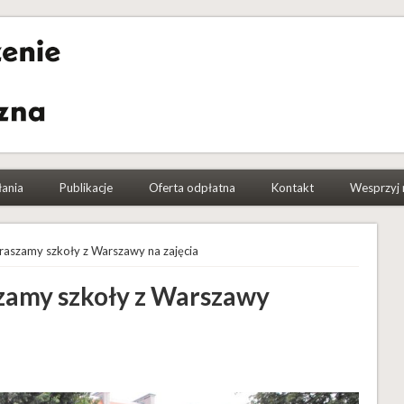
a Etnograficzna
łania
Publikacje
Oferta odpłatna
Kontakt
Wesprzyj 
praszamy szkoły z Warszawy na zajęcia
szamy szkoły z Warszawy