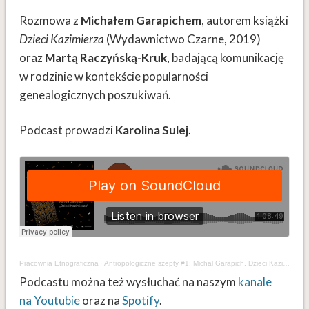
Rozmowa z
Michałem Garapichem
, autorem książki
Dzieci Kazimierza
(Wydawnictwo Czarne, 2019)
oraz
Martą Raczyńską-Kruk
, badającą komunikację
w rodzinie w kontekście popularności
genealogicznych poszukiwań.
Podcast prowadzi
Karolina Sulej
.
Pracownia Etnograficzna
·
Antropologiczne szepty #1: Michał Garapich, Dzieci Kazimierza
Podcastu można też wysłuchać na naszym
kanale
na Youtubie
oraz na
Spotify
.