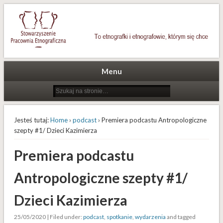
To etnografki i etnografowie, którym się chce
Stowarzyszenie Pracownia
Etnograficzna
Menu
Jesteś tutaj:
Home
›
podcast
› Premiera podcastu Antropologiczne
szepty #1/ Dzieci Kazimierza
Premiera podcastu
Antropologiczne szepty #1/
Dzieci Kazimierza
25/05/2020 | Filed under:
podcast
,
spotkanie
,
wydarzenia
and tagged