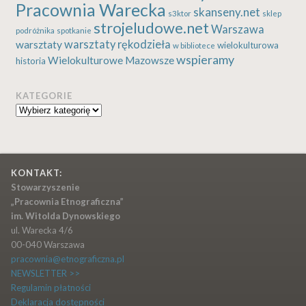
Pracownia Warecka
skanseny.net
s3ktor
sklep
strojeludowe.net
Warszawa
podróżnika
spotkanie
warsztaty rękodzieła
warsztaty
wielokulturowa
w bibliotece
wspieramy
Wielokulturowe Mazowsze
historia
KATEGORIE
Kategorie
KONTAKT:
Stowarzyszenie
„Pracownia Etnograficzna”
im. Witolda Dynowskiego
ul. Warecka 4/6
00-040 Warszawa
pracownia@etnograficzna.pl
NEWSLETTER >>
Regulamin płatności
Deklaracja dostępności