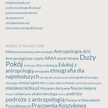
miejskasciezka.pl
podroze.etnograficzna.pl
polacywmacedonii.net
skanseny.net
strojeludowe.net
warszawa.etnograficzna.pl
WIEŚCI Z PROJEKTÓW
Antropologia dziś
#Wilamowicemówią
antropologia
Duży
ARAA
Antropologiczne szepty
domki fińskie
Pokój
Edukuj z
edukacja
dzieci
dyskusja
etnografia dla
antropologią
etnografia
najmłodszych
etnograficzne mapy
etnografia do kieszeni
etnoprojekt
etnologia
film
lato w mieście
książka
materiały edukacyjne
miejskaścieżka.pl
Nasze miejsce
Muzeum Aktywne
podróże
okiem etnologa
oczy i obiektywy
online
podróże z antropologią
Polacy w Macedonii
Pracownia Koszykowa
Poszukiwacze