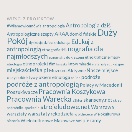
WIEŚCI Z PROJEKTÓW
Antropologia dziś
#Wilamowicemówią
antropologia
Duży
ARAA
Antropologiczne szepty
domki fińskie
Pokój
Edukuj z
edukacja
dzieci
dyskusja
etnografia dla
antropologią
etnografia
najmłodszych
etnograficzne mapy
etnografia do kieszeni
etnoprojekt
etnologia
film
lato w mieście
książka
materiały edukacyjne
miejskaścieżka.pl
Nasze miejsce
Muzeum Aktywne
podróże
okiem etnologa
oczy i obiektywy
online
podróże z antropologią
Polacy w Macedonii
Pracownia Koszykowa
Poszukiwacze
Pracownia Warecka
skanseny.net
s3ktor
sklep
strojeludowe.net
Warszawa
podróżnika
spotkanie
warsztaty rękodzieła
warsztaty
wielokulturowa
w bibliotece
wspieramy
Wielokulturowe Mazowsze
historia