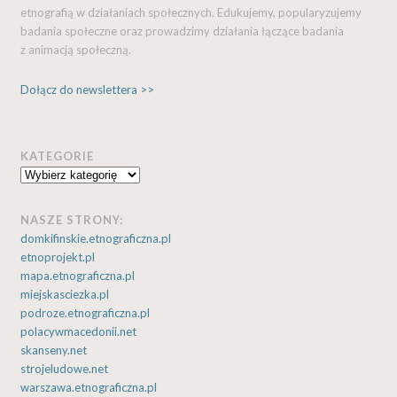
etnografią w działaniach społecznych. Edukujemy, popularyzujemy
badania społeczne oraz prowadzimy działania łączące badania
z animacją społeczną.
Dołącz do newslettera >>
KATEGORIE
Kategorie
NASZE STRONY:
domkifinskie.etnograficzna.pl
etnoprojekt.pl
mapa.etnograficzna.pl
miejskasciezka.pl
podroze.etnograficzna.pl
polacywmacedonii.net
skanseny.net
strojeludowe.net
warszawa.etnograficzna.pl