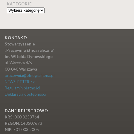
KATEGORIE
Kategorie
KONTAKT:
Stowarzyszenie
„Pracownia Etnograficzna”
im. Witolda Dynowskiego
ul. Warecka 4/6
00-040 Warszawa
pracownia@etnograficzna.pl
NEWSLETTER >>
Regulamin płatności
Deklaracja dostępności
DANE REJESTROWE:
KRS:
000 0253764
REGON:
140507673
NIP:
701 003 2005