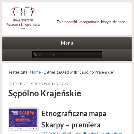
To etnografki i etnografowie, którym się chce
Stowarzyszenie Pracownia
Etnograficzna
Menu
Jesteś tutaj:
Home
› Entries tagged with "Sępólno Krajeńskie"
CURRENTLY BROWSING TAG
Sępólno Krajeńskie
Etnograficzna mapa
Skarpy – premiera
07/10/2024
| Filed under:
dla dzieci
,
dla młodzieży
,