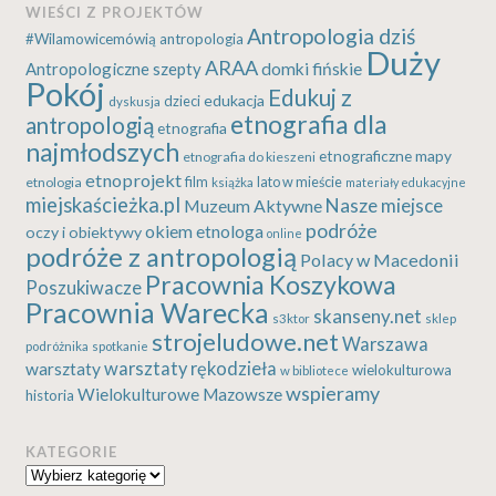
WIEŚCI Z PROJEKTÓW
Antropologia dziś
#Wilamowicemówią
antropologia
Duży
ARAA
Antropologiczne szepty
domki fińskie
Pokój
Edukuj z
edukacja
dzieci
dyskusja
etnografia dla
antropologią
etnografia
najmłodszych
etnograficzne mapy
etnografia do kieszeni
etnoprojekt
etnologia
film
lato w mieście
książka
materiały edukacyjne
miejskaścieżka.pl
Nasze miejsce
Muzeum Aktywne
podróże
okiem etnologa
oczy i obiektywy
online
podróże z antropologią
Polacy w Macedonii
Pracownia Koszykowa
Poszukiwacze
Pracownia Warecka
skanseny.net
s3ktor
sklep
strojeludowe.net
Warszawa
podróżnika
spotkanie
warsztaty rękodzieła
warsztaty
wielokulturowa
w bibliotece
wspieramy
Wielokulturowe Mazowsze
historia
KATEGORIE
Kategorie