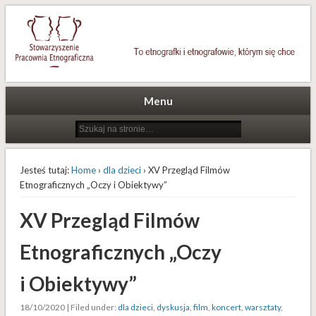
To etnografki i etnografowie, którym się chce
Stowarzyszenie Pracownia
Etnograficzna
Menu
Jesteś tutaj:
Home
›
dla dzieci
› XV Przegląd Filmów
Etnograficznych „Oczy i Obiektywy”
XV Przegląd Filmów
Etnograficznych „Oczy
i Obiektywy”
18/10/2020 | Filed under:
dla dzieci
,
dyskusja
,
film
,
koncert
,
warsztaty
,