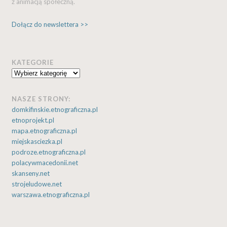
z animacją społeczną.
Dołącz do newslettera >>
KATEGORIE
Kategorie
NASZE STRONY:
domkifinskie.etnograficzna.pl
etnoprojekt.pl
mapa.etnograficzna.pl
miejskasciezka.pl
podroze.etnograficzna.pl
polacywmacedonii.net
skanseny.net
strojeludowe.net
warszawa.etnograficzna.pl