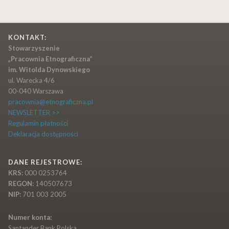
KONTAKT:
Stowarzyszenie
„Pracownia Etnograficzna”
im. Witolda Dynowskiego
ul. Warecka 4/6
00-040 Warszawa
pracownia@etnograficzna.pl
NEWSLETTER >>
Regulamin płatności
Deklaracja dostępności
DANE REJESTROWE:
KRS:
000 0253764
REGON:
140507673
NIP:
701 003 2005
Numer konta:
Santander Bank Polska