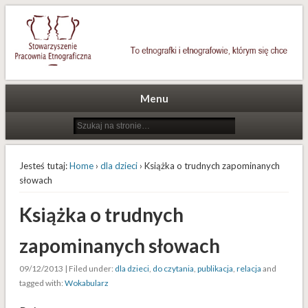
To etnografki i etnografowie, którym się chce
Stowarzyszenie Pracownia
Etnograficzna
Menu
Jesteś tutaj:
Home
›
dla dzieci
› Książka o trudnych zapominanych
słowach
Książka o trudnych
zapominanych słowach
09/12/2013 | Filed under:
dla dzieci
,
do czytania
,
publikacja
,
relacja
and
tagged with:
Wokabularz