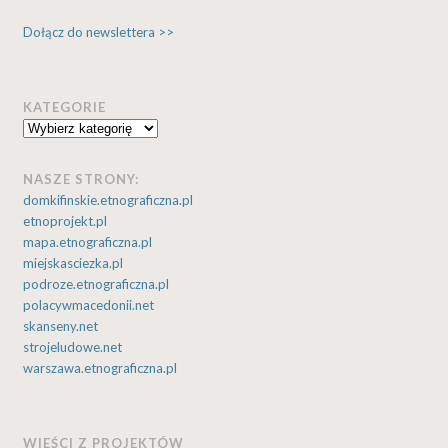
Dołącz do newslettera >>
KATEGORIE
Kategorie
NASZE STRONY:
domkifinskie.etnograficzna.pl
etnoprojekt.pl
mapa.etnograficzna.pl
miejskasciezka.pl
podroze.etnograficzna.pl
polacywmacedonii.net
skanseny.net
strojeludowe.net
warszawa.etnograficzna.pl
WIEŚCI Z PROJEKTÓW