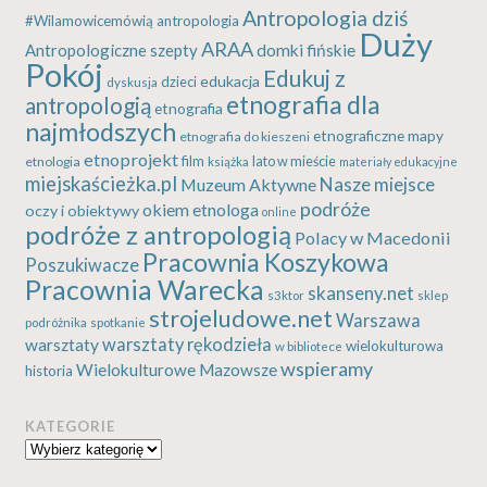
Antropologia dziś
#Wilamowicemówią
antropologia
Duży
ARAA
Antropologiczne szepty
domki fińskie
Pokój
Edukuj z
edukacja
dzieci
dyskusja
etnografia dla
antropologią
etnografia
najmłodszych
etnograficzne mapy
etnografia do kieszeni
etnoprojekt
etnologia
film
lato w mieście
książka
materiały edukacyjne
miejskaścieżka.pl
Nasze miejsce
Muzeum Aktywne
podróże
okiem etnologa
oczy i obiektywy
online
podróże z antropologią
Polacy w Macedonii
Pracownia Koszykowa
Poszukiwacze
Pracownia Warecka
skanseny.net
s3ktor
sklep
strojeludowe.net
Warszawa
podróżnika
spotkanie
warsztaty rękodzieła
warsztaty
wielokulturowa
w bibliotece
wspieramy
Wielokulturowe Mazowsze
historia
KATEGORIE
Kategorie