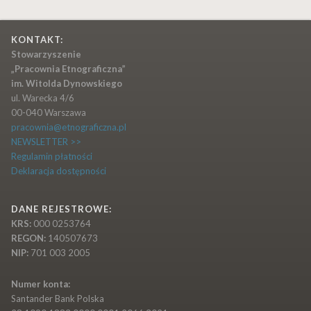
KONTAKT:
Stowarzyszenie
„Pracownia Etnograficzna”
im. Witolda Dynowskiego
ul. Warecka 4/6
00-040 Warszawa
pracownia@etnograficzna.pl
NEWSLETTER >>
Regulamin płatności
Deklaracja dostępności
DANE REJESTROWE:
KRS:
000 0253764
REGON:
140507673
NIP:
701 003 2005
Numer konta:
Santander Bank Polska