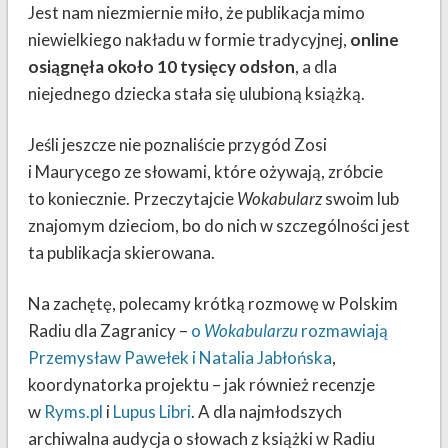
Jest nam niezmiernie miło, że publikacja mimo
niewielkiego nakładu w formie tradycyjnej,
online
osiągnęła około 10 tysięcy odsłon
, a dla
niejednego dziecka stała się ulubioną książką.
Jeśli jeszcze nie poznaliście przygód Zosi
i Maurycego ze słowami, które ożywają, zróbcie
to koniecznie. Przeczytajcie
Wokabularz
swoim lub
znajomym dzieciom, bo do nich w szczególności jest
ta publikacja skierowana.
Na zachętę, polecamy krótką rozmowę w Polskim
Radiu dla Zagranicy –
o
Wokabularzu
rozmawiają
Przemysław Pawełek i Natalia Jabłońska
,
koordynatorka projektu – jak również recenzje
w
Ryms.pl
i
Lupus Libri
. A dla najmłodszych
archiwalna audycja o słowach z książki w Radiu