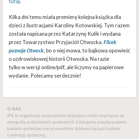
tutaj
.
Kilka dni temu miała premierę kolejna książka dla
dzieci z ilustracjami Karoliny Kotowskiej. Tym razem
została napisana przez Katarzynę Kulik i wydana
przez Towarzystwo Przyjaciół Otwocka.
Filcek
poznaje Otwock
, bo o niej mowa, to bajkowa opowieść
o uzdrowiskowej historii Otwocka. Na razie
tylko w wersji online/pdf, ale liczymy na papierowe
wydanie. Polecamy serdecznie!
O NAS
SPE to organizacja pozarządowa skupiająca osoby inspirujące się
etnografią w działaniach społecznych. Edukujemy, popularyzujemy
badania społeczne oraz prowadzimy działania łączące badania
z animacją społeczną.