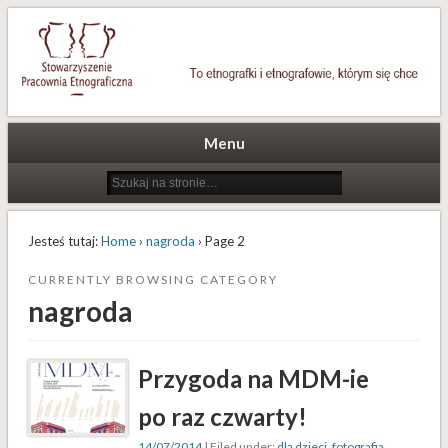
To etnografki i etnografowie, którym się chce
Stowarzyszenie Pracownia
Etnograficzna
Menu
Jesteś tutaj:
Home
›
nagroda
› Page 2
CURRENTLY BROWSING CATEGORY
nagroda
Przygoda na MDM-ie
po raz czwarty!
14/07/2014
| Filed under:
dla dzieci
,
fotografia
,