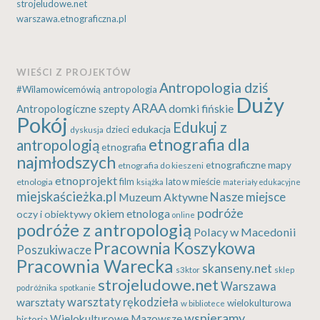
strojeludowe.net
warszawa.etnograficzna.pl
WIEŚCI Z PROJEKTÓW
Antropologia dziś
#Wilamowicemówią
antropologia
Duży
ARAA
Antropologiczne szepty
domki fińskie
Pokój
Edukuj z
edukacja
dzieci
dyskusja
etnografia dla
antropologią
etnografia
najmłodszych
etnograficzne mapy
etnografia do kieszeni
etnoprojekt
etnologia
film
lato w mieście
książka
materiały edukacyjne
miejskaścieżka.pl
Nasze miejsce
Muzeum Aktywne
podróże
okiem etnologa
oczy i obiektywy
online
podróże z antropologią
Polacy w Macedonii
Pracownia Koszykowa
Poszukiwacze
Pracownia Warecka
skanseny.net
s3ktor
sklep
strojeludowe.net
Warszawa
podróżnika
spotkanie
warsztaty rękodzieła
warsztaty
wielokulturowa
w bibliotece
wspieramy
Wielokulturowe Mazowsze
historia