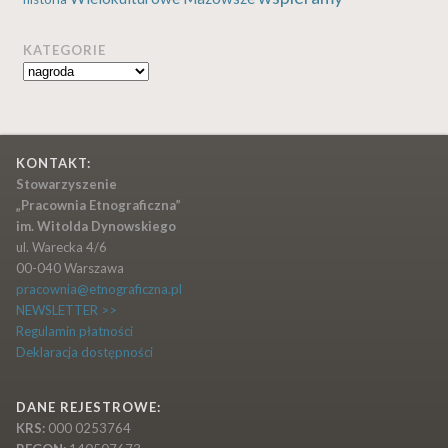
KATEGORIE
Kategorie
KONTAKT:
Stowarzyszenie
„Pracownia Etnograficzna”
im. Witolda Dynowskiego
ul. Warecka 4/6
00-040 Warszawa
pracownia@etnograficzna.pl
NEWSLETTER >>
Regulamin płatności
Deklaracja dostępności
DANE REJESTROWE:
KRS:
000 0253764