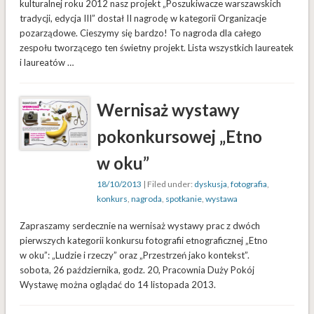
kulturalnej roku 2012 nasz projekt „Poszukiwacze warszawskich
tradycji, edycja III” dostał II nagrodę w kategorii Organizacje
pozarządowe. Cieszymy się bardzo! To nagroda dla całego
zespołu tworzącego ten świetny projekt. Lista wszystkich laureatek
i laureatów …
Wernisaż wystawy
pokonkursowej „Etno
w oku”
18/10/2013
| Filed under:
dyskusja
,
fotografia
,
konkurs
,
nagroda
,
spotkanie
,
wystawa
Zapraszamy serdecznie na wernisaż wystawy prac z dwóch
pierwszych kategorii konkursu fotografii etnograficznej „Etno
w oku”: „Ludzie i rzeczy” oraz „Przestrzeń jako kontekst”.
sobota, 26 października, godz. 20, Pracownia Duży Pokój
Wystawę można oglądać do 14 listopada 2013.