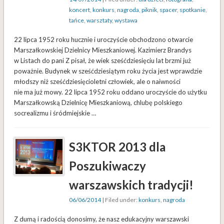
koncert
,
konkurs
,
nagroda
,
piknik
,
spacer
,
spotkanie
,
tańce
,
warsztaty
,
wystawa
22 lipca 1952 roku hucznie i uroczyście obchodzono otwarcie
Marszałkowskiej Dzielnicy Mieszkaniowej. Kazimierz Brandys
w Listach do pani Z pisał, że wiek sześćdziesięciu lat brzmi już
poważnie. Budynek w sześćdziesiątym roku życia jest wprawdzie
młodszy niż sześćdziesięcioletni człowiek, ale o naiwności
nie ma już mowy. 22 lipca 1952 roku oddano uroczyście do użytku
Marszałkowską Dzielnicę Mieszkaniową, chlubę polskiego
socrealizmu i śródmiejskie …
S3KTOR 2013 dla
Poszukiwaczy
warszawskich tradycji!
06/06/2014
| Filed under:
konkurs
,
nagroda
Z dumą i radością donosimy, że nasz edukacyjny warszawski