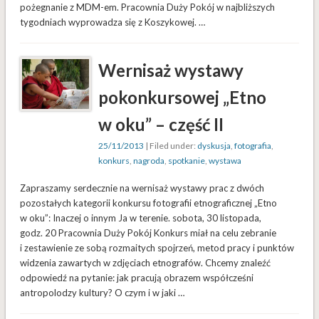
pożegnanie z MDM-em. Pracownia Duży Pokój w najbliższych
tygodniach wyprowadza się z Koszykowej. …
Wernisaż wystawy
pokonkursowej „Etno
w oku” – część II
25/11/2013
| Filed under:
dyskusja
,
fotografia
,
konkurs
,
nagroda
,
spotkanie
,
wystawa
Zapraszamy serdecznie na wernisaż wystawy prac z dwóch
pozostałych kategorii konkursu fotografii etnograficznej „Etno
w oku”: Inaczej o innym Ja w terenie. sobota, 30 listopada,
godz. 20 Pracownia Duży Pokój Konkurs miał na celu zebranie
i zestawienie ze sobą rozmaitych spojrzeń, metod pracy i punktów
widzenia zawartych w zdjęciach etnografów. Chcemy znaleźć
odpowiedź na pytanie: jak pracują obrazem współcześni
antropolodzy kultury? O czym i w jaki …