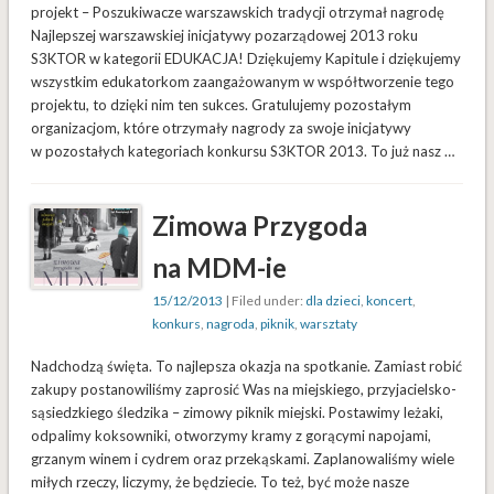
projekt – Poszukiwacze warszawskich tradycji otrzymał nagrodę
Najlepszej warszawskiej inicjatywy pozarządowej 2013 roku
S3KTOR w kategorii EDUKACJA! Dziękujemy Kapitule i dziękujemy
wszystkim edukatorkom zaangażowanym w współtworzenie tego
projektu, to dzięki nim ten sukces. Gratulujemy pozostałym
organizacjom, które otrzymały nagrody za swoje inicjatywy
w pozostałych kategoriach konkursu S3KTOR 2013. To już nasz …
Zimowa Przygoda
na MDM-ie
15/12/2013
| Filed under:
dla dzieci
,
koncert
,
konkurs
,
nagroda
,
piknik
,
warsztaty
Nadchodzą święta. To najlepsza okazja na spotkanie. Zamiast robić
zakupy postanowiliśmy zaprosić Was na miejskiego, przyjacielsko-
sąsiedzkiego śledzika – zimowy piknik miejski. Postawimy leżaki,
odpalimy koksowniki, otworzymy kramy z gorącymi napojami,
grzanym winem i cydrem oraz przekąskami. Zaplanowaliśmy wiele
miłych rzeczy, liczymy, że będziecie. To też, być może nasze