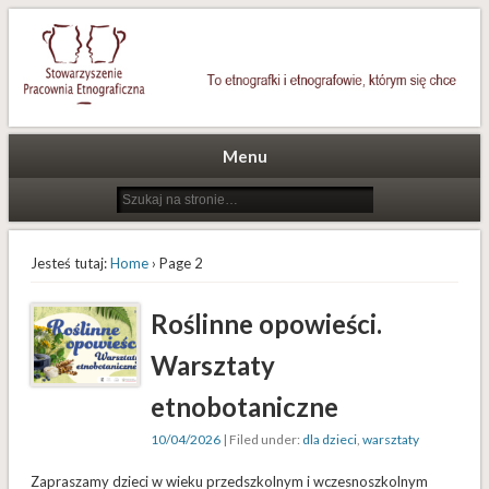
To etnografki i etnografowie, którym się chce
Stowarzyszenie Pracownia
Etnograficzna
Menu
Jesteś tutaj:
Home
› Page 2
Roślinne opowieści.
Warsztaty
etnobotaniczne
10/04/2026
| Filed under:
dla dzieci
,
warsztaty
Zapraszamy dzieci w wieku przedszkolnym i wczesnoszkolnym