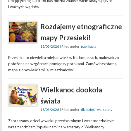
dziejących się tuż koło nas można znaleźć wiele fascynujących
i ważnych wątków.
Rozdajemy etnograficzne
mapy Przesieki!
18/03/2026
| Filed under:
publikacja
Przesieka to niewielka miejscowość w Karkonoszach, malowniczo
położona na wzgórzach pomiędzy potokami. Zamów bezpłatną
mapę z opowieściami jej mieszkańców!
Wielkanoc dookoła
świata
18/03/2026
| Filed under:
dla dzieci
,
warsztaty
Zapraszamy dzieci w wieku przedszkolnym i wczesnoszkolnym
wraz z rodzicami/opiekunami na warsztaty o Wielkanocy.