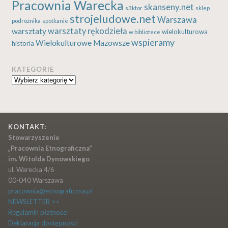
Pracownia Warecka
skanseny.net
s3ktor
sklep
strojeludowe.net
Warszawa
podróżnika
spotkanie
warsztaty rękodzieła
warsztaty
wielokulturowa
w bibliotece
wspieramy
Wielokulturowe Mazowsze
historia
KATEGORIE
Kategorie
KONTAKT:
Stowarzyszenie
„Pracownia Etnograficzna”
im. Witolda Dynowskiego
ul. Warecka 4/6
00-040 Warszawa
pracownia@etnograficzna.pl
NEWSLETTER >>
Regulamin płatności
Deklaracja dostępności