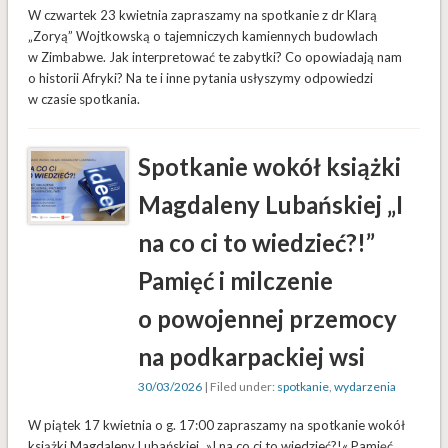
W czwartek 23 kwietnia zapraszamy na spotkanie z dr Klarą
„Zoryą” Wojtkowską o tajemniczych kamiennych budowlach
w Zimbabwe. Jak interpretować te zabytki? Co opowiadają nam
o historii Afryki? Na te i inne pytania usłyszymy odpowiedzi
w czasie spotkania.
Spotkanie wokół książki
Magdaleny Lubańskiej „I
na co ci to wiedzieć?!”
Pamięć i milczenie
o powojennej przemocy
na podkarpackiej wsi
30/03/2026
| Filed under:
spotkanie
,
wydarzenia
W piątek 17 kwietnia o g. 17:00 zapraszamy na spotkanie wokół
książki Magdaleny Lubańskiej „»I na co ci to wiedzieć?!« Pamięć