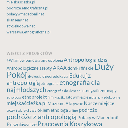
miejskasciezka.pl
podroze.etnograficzna.pl
polacywmacedonii.net
skanseny.net
strojeludowe.net
warszawa.etnograficzna.pl
WIEŚCI Z PROJEKTÓW
Antropologia dziś
#Wilamowicemówią
antropologia
Duży
ARAA
Antropologiczne szepty
domki fińskie
Pokój
Edukuj z
edukacja
dzieci
dyskusja
etnografia dla
antropologią
etnografia
najmłodszych
etnograficzne mapy
etnografia do kieszeni
etnoprojekt
etnologia
film
lato w mieście
książka
materiały edukacyjne
miejskaścieżka.pl
Nasze miejsce
Muzeum Aktywne
podróże
okiem etnologa
oczy i obiektywy
online
podróże z antropologią
Polacy w Macedonii
Pracownia Koszykowa
Poszukiwacze